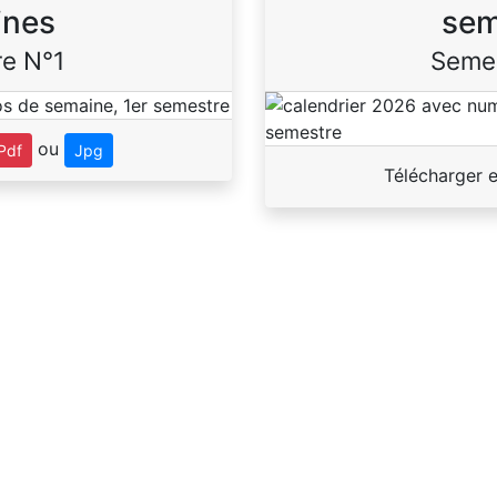
ines
sem
e N°1
Seme
ou
Pdf
Jpg
Télécharger 