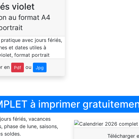
iés violet
on au format A4
portrait
er en
ou
Pdf
Jpg
PLET à imprimer gratuitemen
 jours fériés, vacances
, phase de lune, saisons,
s soldes.
Télécharger 