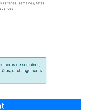
ours fériés, semaines, fêtes
vacances
s, numéros de semaines,
, fêtes, et changements
nt