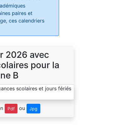
académiques
ines paires et
e, ces calendriers
r 2026 avec
laires pour la
ne B
en
ou
Pdf
Jpg