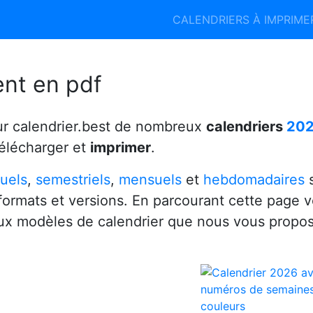
Calendrier 2026
Calendrier 2027
CALENDRIERS À IMPRIM
6
ent en pdf
ur calendrier.best de nombreux
calendriers
20
télécharger et
imprimer
.
uels
,
semestriels
,
mensuels
et
hebdomadaires
s
 formats et versions. En parcourant cette page 
x modèles de calendrier que nous vous propo