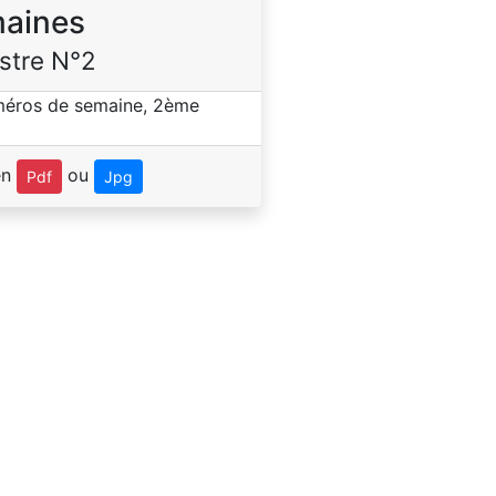
aines
stre N°2
en
ou
Pdf
Jpg