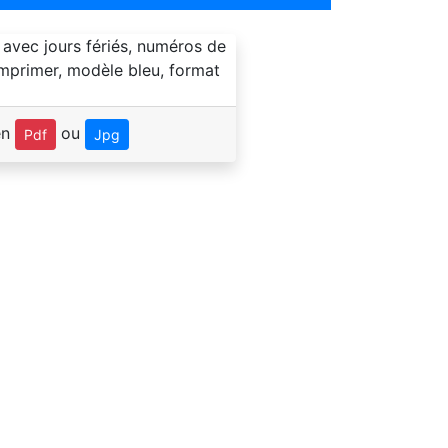
en
ou
Pdf
Jpg