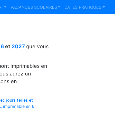
ER
VACANCES SCOLAIRES
DATES PRATIQUES
26
et
2027
que vous
ont imprimables en
vous aurez un
sons en