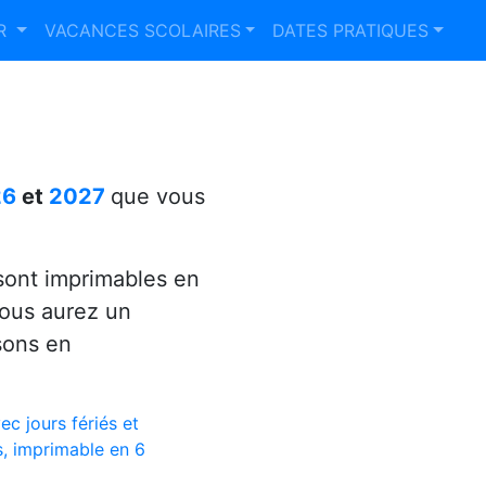
ER
VACANCES SCOLAIRES
DATES PRATIQUES
26
et
2027
que vous
ont imprimables en
vous aurez un
sons en