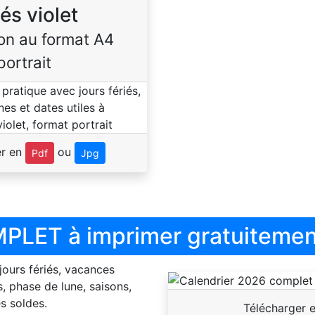
iés violet
on au format A4
portrait
er en
ou
Pdf
Jpg
PLET à imprimer gratuitemen
 jours fériés, vacances
, phase de lune, saisons,
s soldes.
Télécharger 