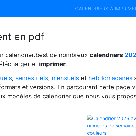
Calendrier 2026
Calendrier 2027
CALENDRIERS À IMPRIM
6
ent en pdf
ur calendrier.best de nombreux
calendriers
20
télécharger et
imprimer
.
uels
,
semestriels
,
mensuels
et
hebdomadaires
s
 formats et versions. En parcourant cette page 
x modèles de calendrier que nous vous propo