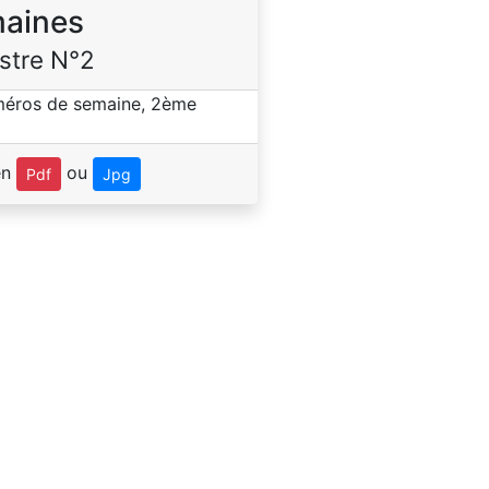
aines
stre N°2
en
ou
Pdf
Jpg