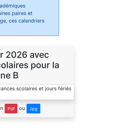
académiques
ines paires et
e, ces calendriers
r 2026 avec
laires pour la
ne B
en
ou
Pdf
Jpg