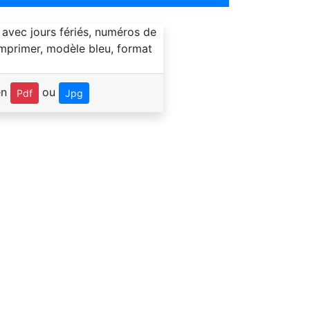
en
ou
Pdf
Jpg