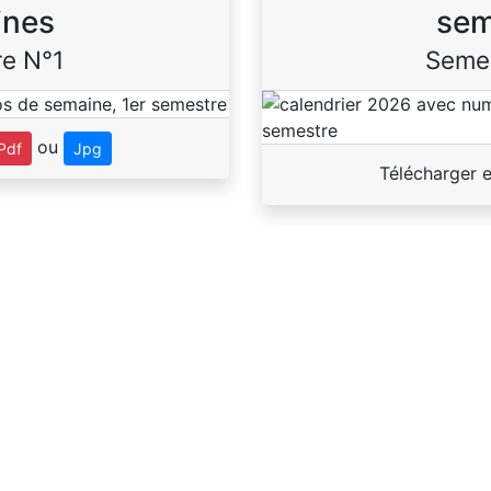
ines
sem
e N°1
Seme
ou
Pdf
Jpg
Télécharger 