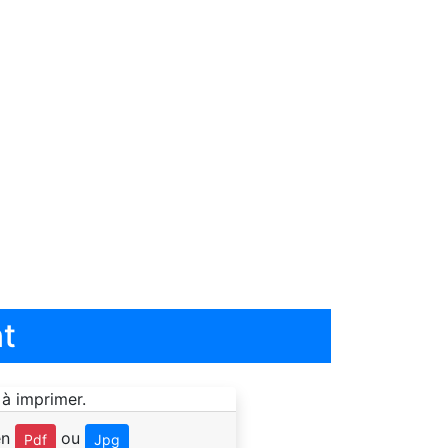
t
en
ou
Pdf
Jpg