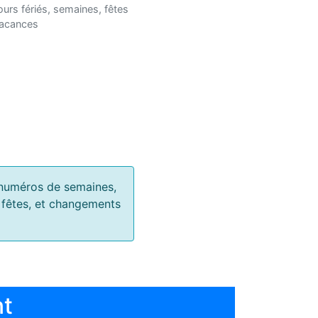
ours fériés, semaines, fêtes
vacances
s, numéros de semaines,
, fêtes, et changements
nt