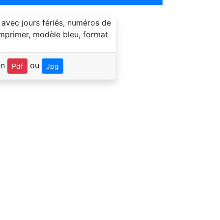
en
ou
Pdf
Jpg