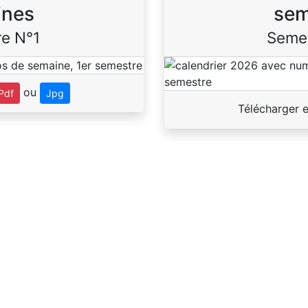
ines
sem
e N°1
Seme
ou
Pdf
Jpg
Télécharger 