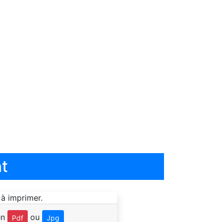
t
en
ou
Pdf
Jpg