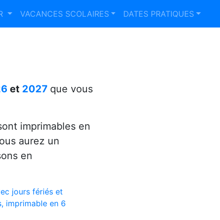
ER
VACANCES SCOLAIRES
DATES PRATIQUES
26
et
2027
que vous
ont imprimables en
vous aurez un
sons en