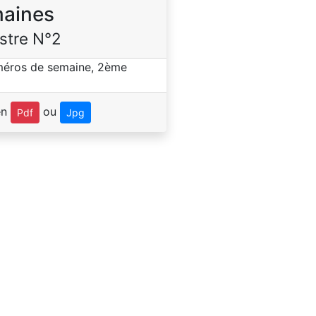
aines
stre N°2
en
ou
Pdf
Jpg