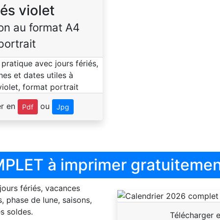
iés violet
on au format A4
portrait
er en
ou
Pdf
Jpg
PLET à imprimer gratuitemen
 jours fériés, vacances
, phase de lune, saisons,
s soldes.
Télécharger 