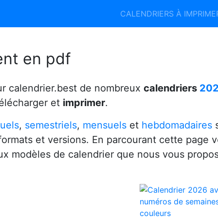
Calendrier 2026
Calendrier 2027
CALENDRIERS À IMPRIM
6
ent en pdf
ur calendrier.best de nombreux
calendriers
20
télécharger et
imprimer
.
uels
,
semestriels
,
mensuels
et
hebdomadaires
s
 formats et versions. En parcourant cette page 
x modèles de calendrier que nous vous propo