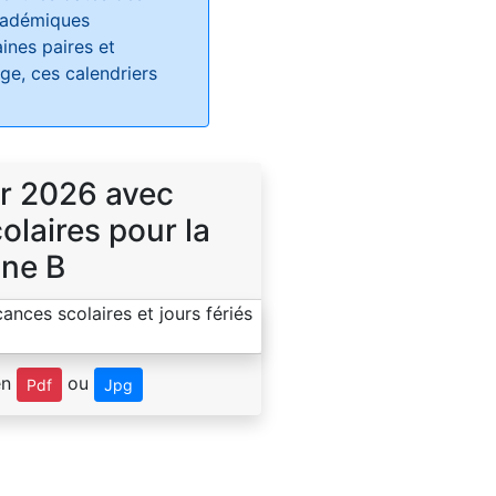
académiques
ines paires et
e, ces calendriers
r 2026 avec
laires pour la
ne B
en
ou
Pdf
Jpg