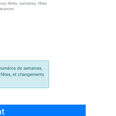
ours fériés, semaines, fêtes
vacances
s, numéros de semaines,
, fêtes, et changements
nt