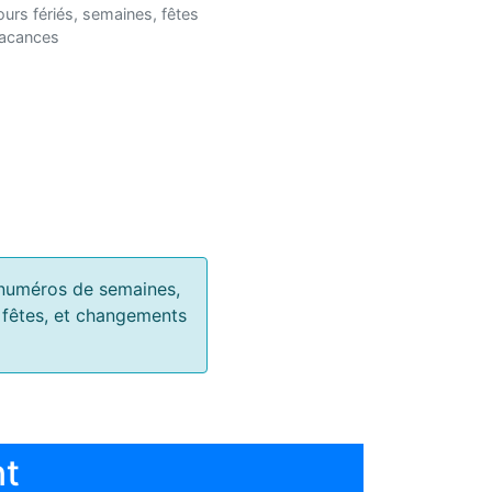
ours fériés, semaines, fêtes
vacances
s, numéros de semaines,
, fêtes, et changements
nt