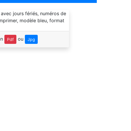
en
ou
Pdf
Jpg