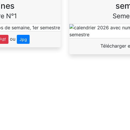
ines
sem
e N°1
Seme
ou
Pdf
Jpg
Télécharger 