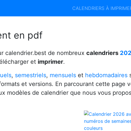
Calendrier 2026
Calendrier 2027
CALENDRIERS À IMPRIM
6
ent en pdf
ur calendrier.best de nombreux
calendriers
20
télécharger et
imprimer
.
uels
,
semestriels
,
mensuels
et
hebdomadaires
s
 formats et versions. En parcourant cette page 
x modèles de calendrier que nous vous propo