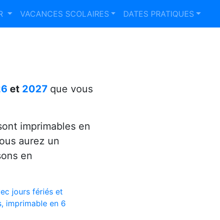
ER
VACANCES SCOLAIRES
DATES PRATIQUES
26
et
2027
que vous
ont imprimables en
vous aurez un
sons en