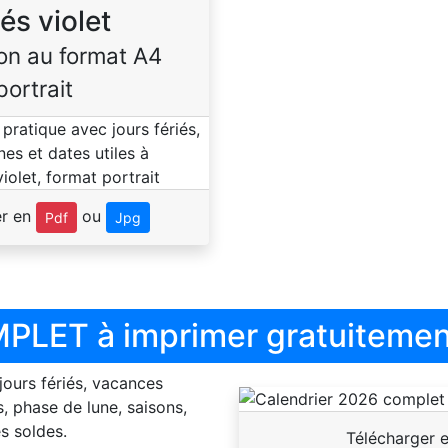
iés violet
on au format A4
portrait
er en
ou
Pdf
Jpg
PLET à imprimer gratuitemen
 jours fériés, vacances
, phase de lune, saisons,
s soldes.
Télécharger 