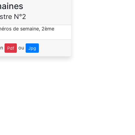
aines
stre N°2
en
ou
Pdf
Jpg