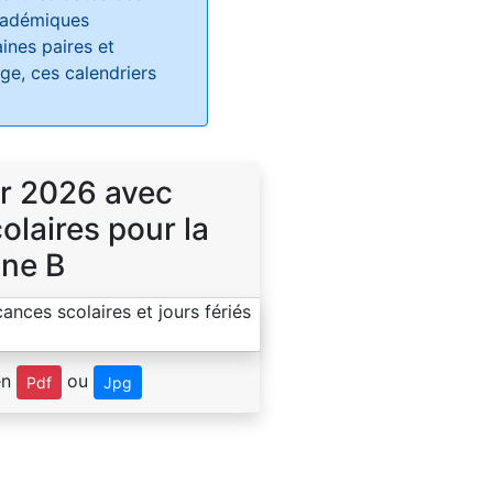
académiques
ines paires et
e, ces calendriers
r 2026 avec
laires pour la
ne B
en
ou
Pdf
Jpg