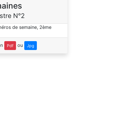
aines
stre N°2
en
ou
Pdf
Jpg