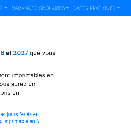
ER
VACANCES SCOLAIRES
DATES PRATIQUES
26
et
2027
que vous
ont imprimables en
vous aurez un
sons en