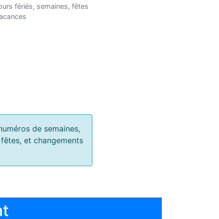
ours fériés, semaines, fêtes
vacances
s, numéros de semaines,
, fêtes, et changements
nt