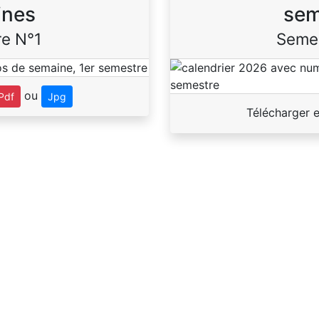
ines
sem
e N°1
Seme
ou
Pdf
Jpg
Télécharger 