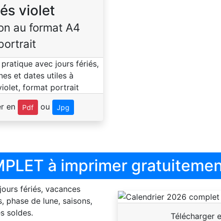
iés violet
on au format A4
portrait
er en
ou
Pdf
Jpg
PLET à imprimer gratuitemen
 jours fériés, vacances
, phase de lune, saisons,
s soldes.
Télécharger 