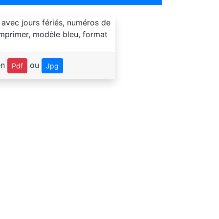
en
ou
Pdf
Jpg