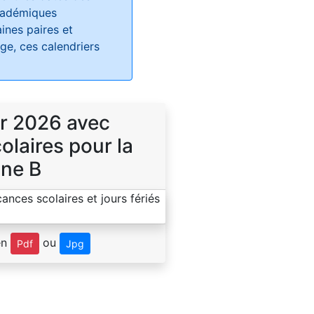
académiques
ines paires et
e, ces calendriers
r 2026 avec
laires pour la
ne B
en
ou
Pdf
Jpg