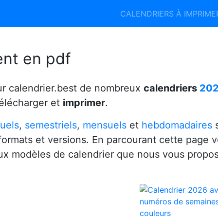
Calendrier 2026
Calendrier 2027
CALENDRIERS À IMPRIM
6
ent en pdf
ur calendrier.best de nombreux
calendriers
20
télécharger et
imprimer
.
uels
,
semestriels
,
mensuels
et
hebdomadaires
s
 formats et versions. En parcourant cette page 
x modèles de calendrier que nous vous propo