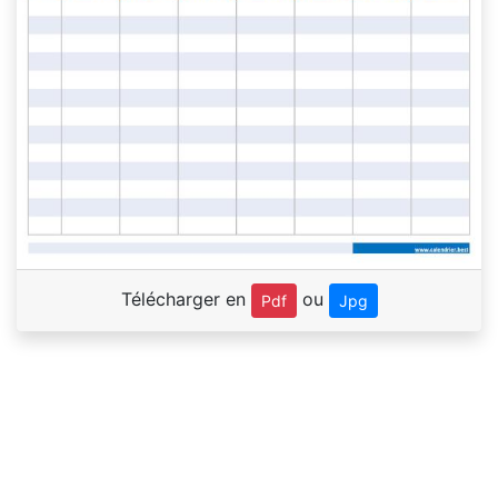
Télécharger en
ou
Pdf
Jpg