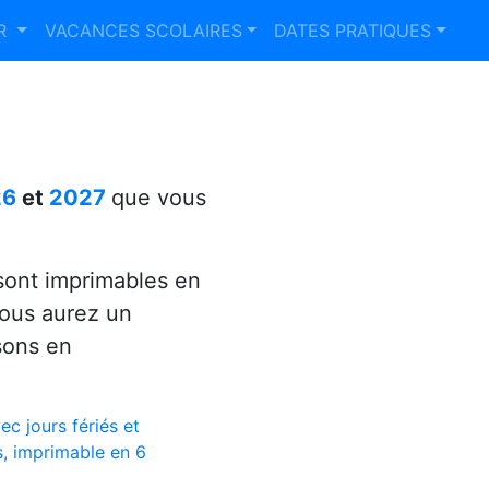
ER
VACANCES SCOLAIRES
DATES PRATIQUES
26
et
2027
que vous
ont imprimables en
vous aurez un
sons en