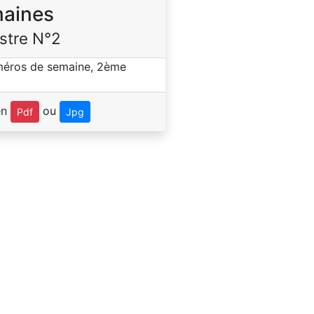
aines
stre N°2
en
ou
Pdf
Jpg