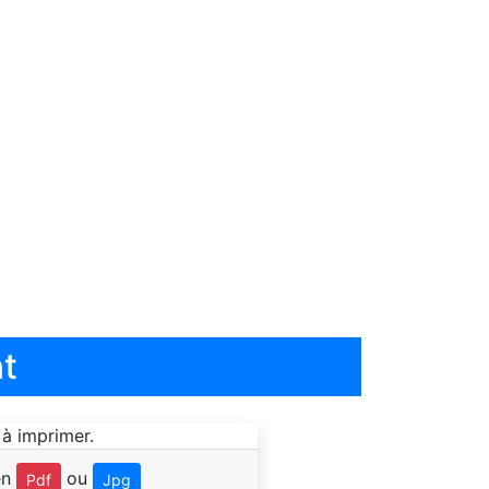
t
en
ou
Pdf
Jpg