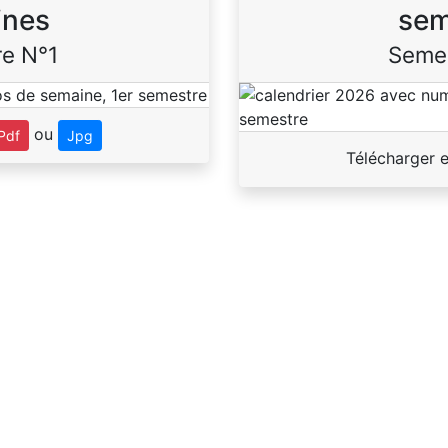
ines
sem
e N°1
Seme
ou
Pdf
Jpg
Télécharger 