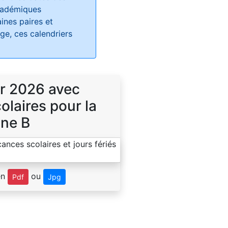
académiques
ines paires et
e, ces calendriers
r 2026 avec
laires pour la
ne B
en
ou
Pdf
Jpg