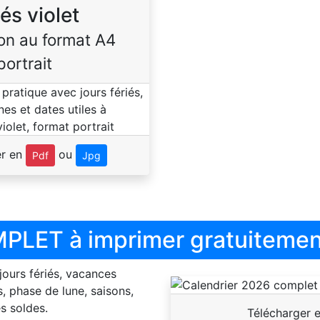
iés violet
on au format A4
portrait
er en
ou
Pdf
Jpg
PLET à imprimer gratuitemen
 jours fériés, vacances
, phase de lune, saisons,
s soldes.
Télécharger 