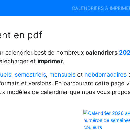
Calendrier 2026
Calendrier 2027
CALENDRIERS À IMPRIM
6
ent en pdf
ur calendrier.best de nombreux
calendriers
20
télécharger et
imprimer
.
uels
,
semestriels
,
mensuels
et
hebdomadaires
s
 formats et versions. En parcourant cette page 
x modèles de calendrier que nous vous propo