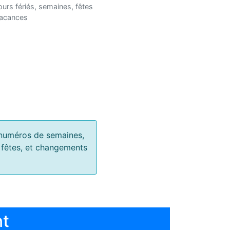
ours fériés, semaines, fêtes
vacances
s, numéros de semaines,
, fêtes, et changements
nt