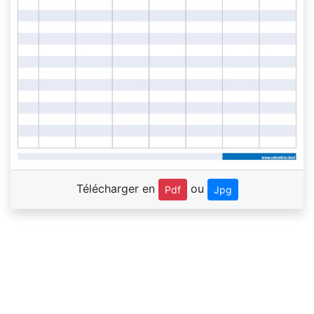
Télécharger en
ou
Pdf
Jpg