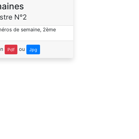
aines
stre N°2
en
ou
Pdf
Jpg