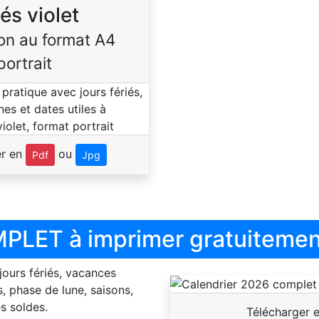
iés violet
on au format A4
portrait
er en
ou
Pdf
Jpg
PLET à imprimer gratuitemen
 jours fériés, vacances
, phase de lune, saisons,
s soldes.
Télécharger 