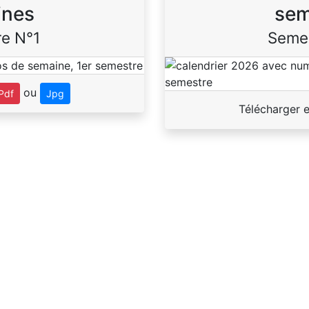
ines
sem
e N°1
Seme
ou
Pdf
Jpg
Télécharger 