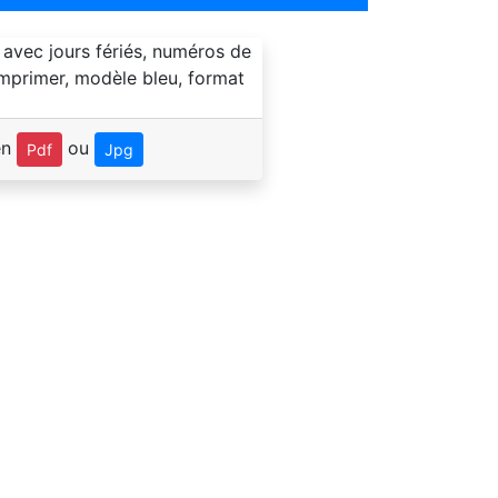
en
ou
Pdf
Jpg