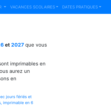
ER
VACANCES SCOLAIRES
DATES PRATIQUES
26
et
2027
que vous
ont imprimables en
vous aurez un
sons en