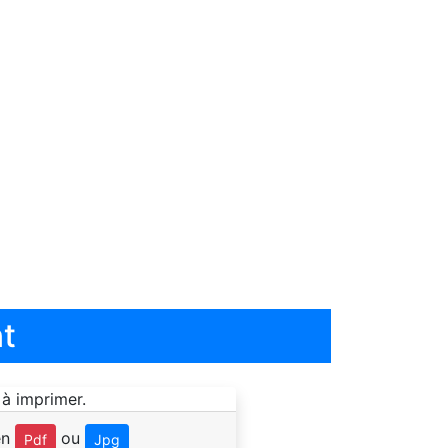
t
en
ou
Pdf
Jpg