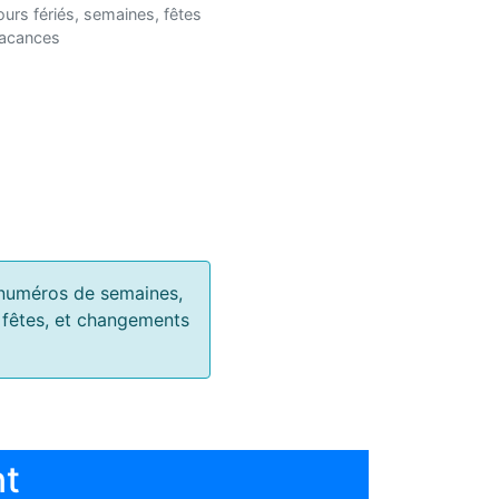
ours fériés, semaines, fêtes
vacances
s, numéros de semaines,
, fêtes, et changements
nt