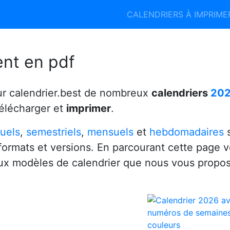
Calendrier 2026
Calendrier 2027
CALENDRIERS À IMPRIM
6
ent en pdf
ur calendrier.best de nombreux
calendriers
20
télécharger et
imprimer
.
uels
,
semestriels
,
mensuels
et
hebdomadaires
s
 formats et versions. En parcourant cette page 
x modèles de calendrier que nous vous propo