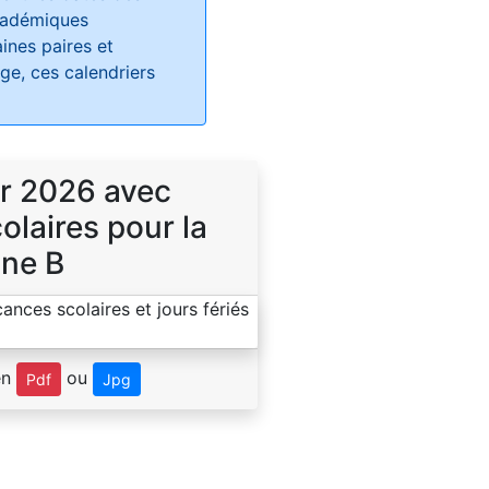
académiques
ines paires et
e, ces calendriers
r 2026 avec
laires pour la
ne B
en
ou
Pdf
Jpg