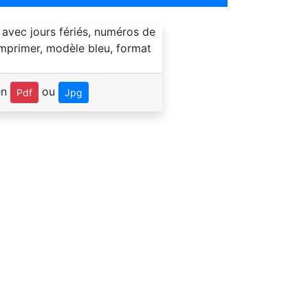
en
ou
Pdf
Jpg