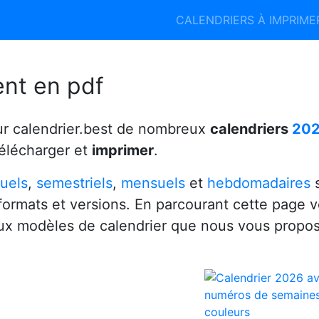
Calendrier 2026
Calendrier 2027
CALENDRIERS À IMPRIM
6
ent en pdf
ur calendrier.best de nombreux
calendriers
20
télécharger et
imprimer
.
uels
,
semestriels
,
mensuels
et
hebdomadaires
s
 formats et versions. En parcourant cette page 
x modèles de calendrier que nous vous propo