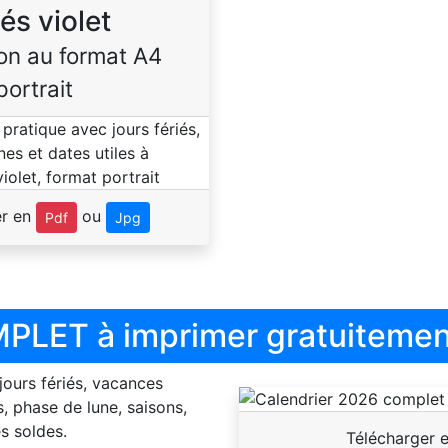
iés violet
on au format A4
portrait
er en
ou
Pdf
Jpg
PLET à imprimer gratuitemen
 jours fériés, vacances
, phase de lune, saisons,
s soldes.
Télécharger 