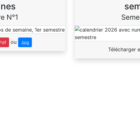
ines
sem
e N°1
Seme
ou
Pdf
Jpg
Télécharger 