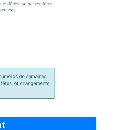
ours fériés, semaines, fêtes
vacances
s, numéros de semaines,
, fêtes, et changements
nt