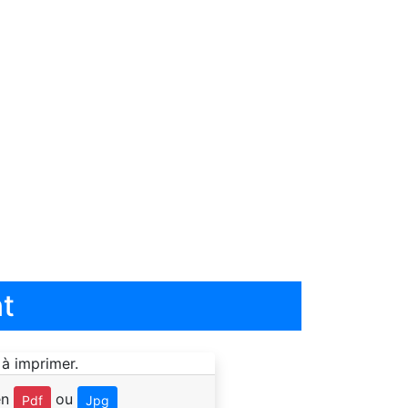
t
en
ou
Pdf
Jpg