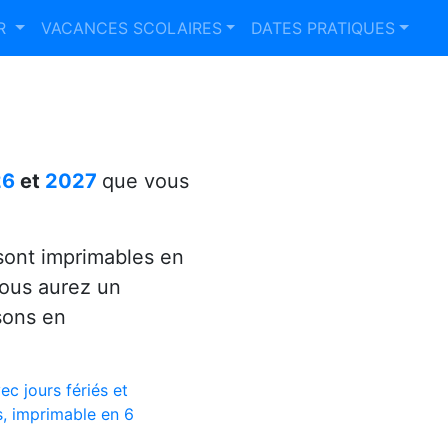
ER
VACANCES SCOLAIRES
DATES PRATIQUES
26
et
2027
que vous
ont imprimables en
vous aurez un
sons en