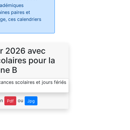
académiques
ines paires et
e, ces calendriers
r 2026 avec
laires pour la
ne B
en
ou
Pdf
Jpg