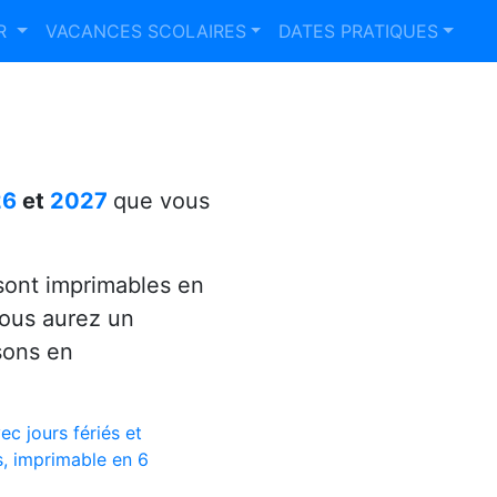
ER
VACANCES SCOLAIRES
DATES PRATIQUES
26
et
2027
que vous
ont imprimables en
vous aurez un
sons en