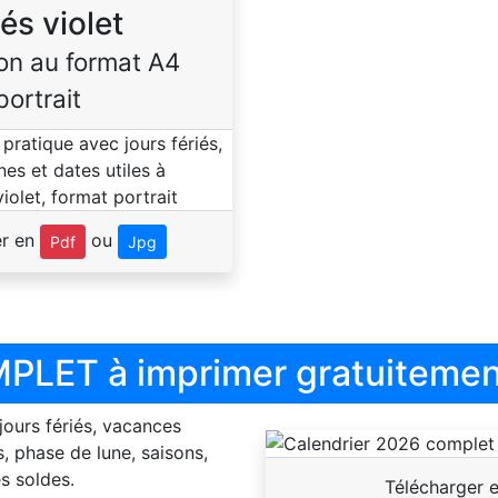
iés violet
on au format A4
portrait
er en
ou
Pdf
Jpg
PLET à imprimer gratuitemen
 jours fériés, vacances
, phase de lune, saisons,
s soldes.
Télécharger 