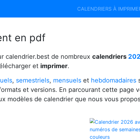
Calendrier 2026
Calendrier 2027
CALENDRIERS À IMPRIM
6
ent en pdf
ur calendrier.best de nombreux
calendriers
20
télécharger et
imprimer
.
uels
,
semestriels
,
mensuels
et
hebdomadaires
s
 formats et versions. En parcourant cette page 
x modèles de calendrier que nous vous propo