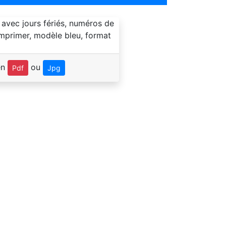
en
ou
Pdf
Jpg