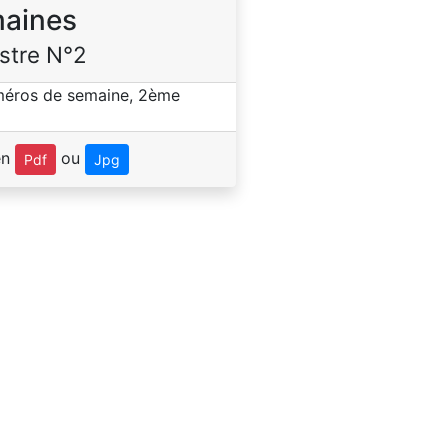
aines
stre N°2
en
ou
Pdf
Jpg