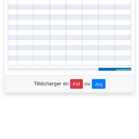
Télécharger en
ou
Pdf
Jpg