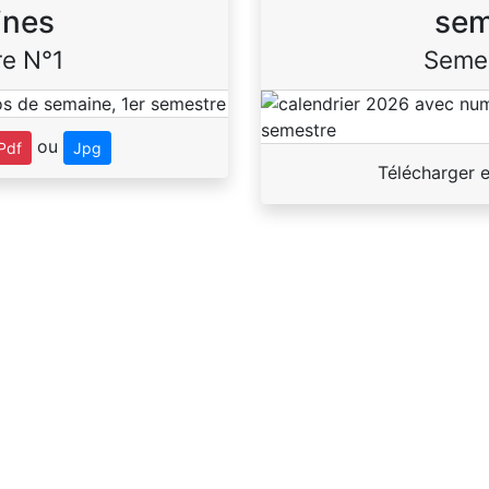
ines
sem
e N°1
Seme
ou
Pdf
Jpg
Télécharger 