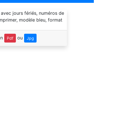
en
ou
Pdf
Jpg