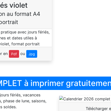
iés violet
on au format A4
portrait
er en
ou
Pdf
Jpg
PLET à imprimer gratuitemen
 jours fériés, vacances
, phase de lune, saisons,
s soldes.
Télécharger 