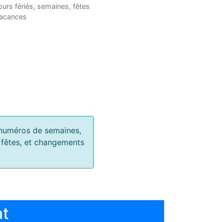
ours fériés, semaines, fêtes
vacances
s, numéros de semaines,
, fêtes, et changements
nt