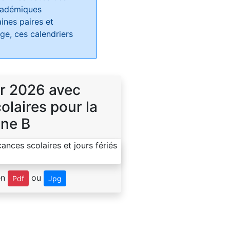
académiques
ines paires et
e, ces calendriers
r 2026 avec
laires pour la
ne B
en
ou
Pdf
Jpg