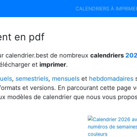
Calendrier 2026
Calendrier 2027
CALENDRIERS À IMPRIM
6
ent en pdf
ur calendrier.best de nombreux
calendriers
20
télécharger et
imprimer
.
uels
,
semestriels
,
mensuels
et
hebdomadaires
s
 formats et versions. En parcourant cette page 
x modèles de calendrier que nous vous propo