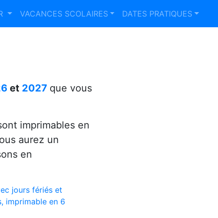
ER
VACANCES SCOLAIRES
DATES PRATIQUES
26
et
2027
que vous
ont imprimables en
vous aurez un
sons en