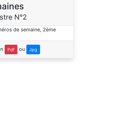
aines
stre N°2
en
ou
Pdf
Jpg