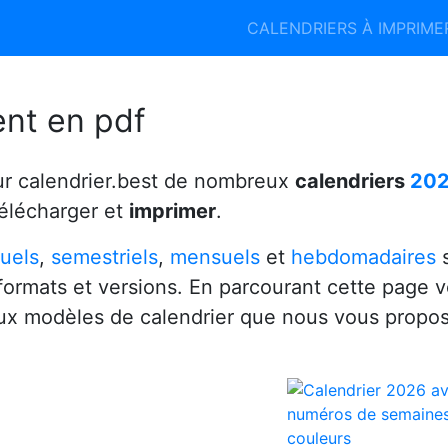
Calendrier 2026
Calendrier 2027
CALENDRIERS À IMPRIM
6
ent en pdf
ur calendrier.best de nombreux
calendriers
20
télécharger et
imprimer
.
uels
,
semestriels
,
mensuels
et
hebdomadaires
s
 formats et versions. En parcourant cette page 
x modèles de calendrier que nous vous propo