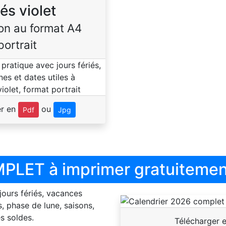
iés violet
on au format A4
portrait
er en
ou
Pdf
Jpg
PLET à imprimer gratuitemen
 jours fériés, vacances
, phase de lune, saisons,
s soldes.
Télécharger 