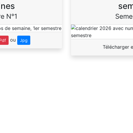
ines
sem
e N°1
Seme
ou
Pdf
Jpg
Télécharger 