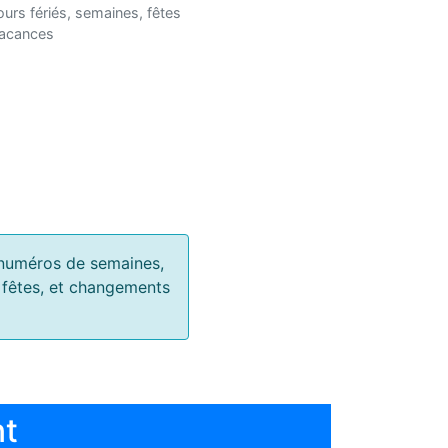
ours fériés, semaines, fêtes
vacances
s, numéros de semaines,
, fêtes, et changements
nt