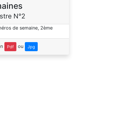
aines
stre N°2
en
ou
Pdf
Jpg