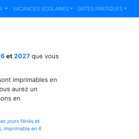
ER
VACANCES SCOLAIRES
DATES PRATIQUES
26
et
2027
que vous
ont imprimables en
vous aurez un
sons en