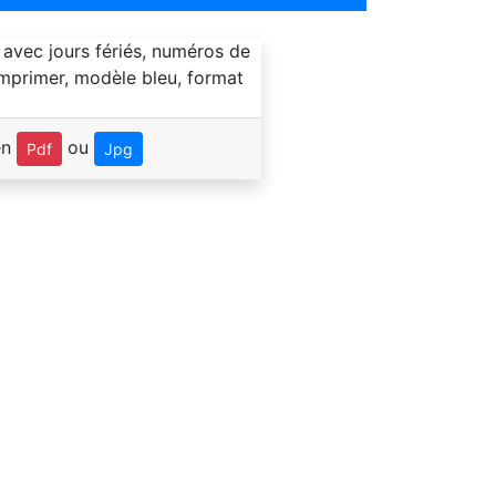
en
ou
Pdf
Jpg