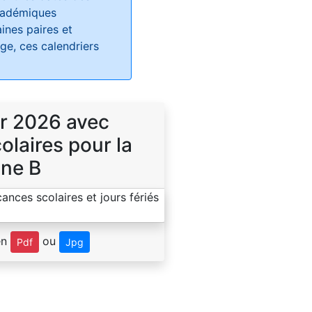
académiques
ines paires et
e, ces calendriers
r 2026 avec
laires pour la
ne B
en
ou
Pdf
Jpg