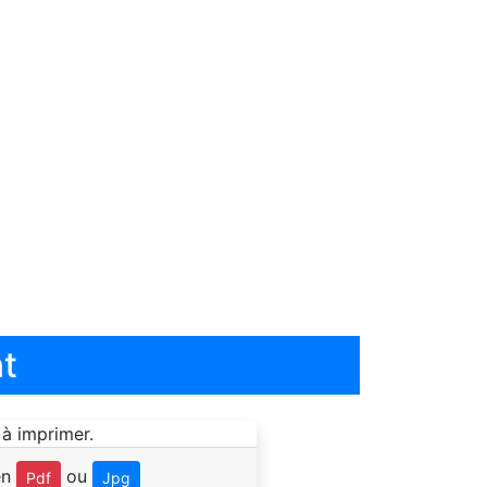
t
en
ou
Pdf
Jpg