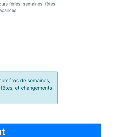
ours fériés, semaines, fêtes
vacances
s, numéros de semaines,
, fêtes, et changements
nt