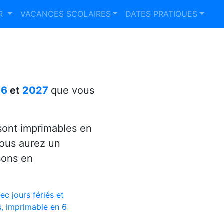
ER
VACANCES SCOLAIRES
DATES PRATIQUES
26
et
2027
que vous
ont imprimables en
vous aurez un
sons en