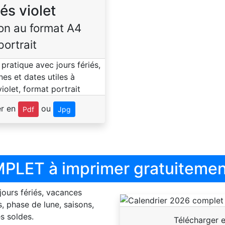
iés violet
on au format A4
portrait
er en
ou
Pdf
Jpg
PLET à imprimer gratuitemen
 jours fériés, vacances
, phase de lune, saisons,
s soldes.
Télécharger 