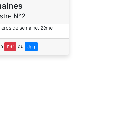
aines
stre N°2
en
ou
Pdf
Jpg