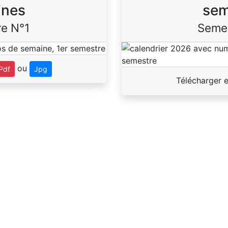
ines
sem
e N°1
Seme
ou
Pdf
Jpg
Télécharger 