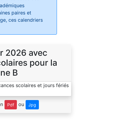
académiques
ines paires et
e, ces calendriers
r 2026 avec
laires pour la
ne B
en
ou
Pdf
Jpg