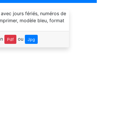
en
ou
Pdf
Jpg