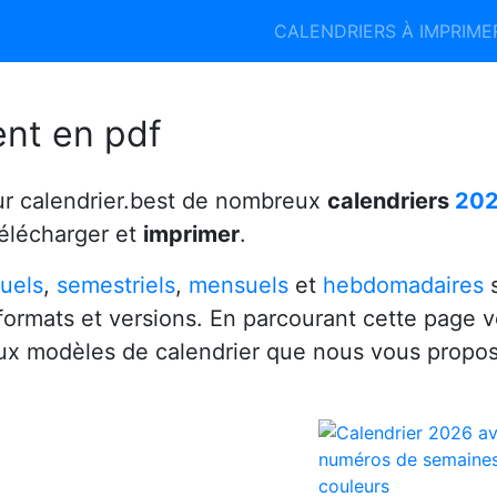
Calendrier 2026
Calendrier 2027
CALENDRIERS À IMPRIM
6
ent en pdf
ur calendrier.best de nombreux
calendriers
20
télécharger et
imprimer
.
uels
,
semestriels
,
mensuels
et
hebdomadaires
s
 formats et versions. En parcourant cette page 
x modèles de calendrier que nous vous propo