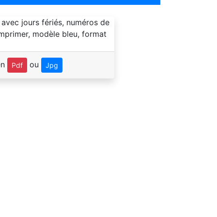
en
ou
Pdf
Jpg