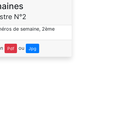
aines
stre N°2
en
ou
Pdf
Jpg