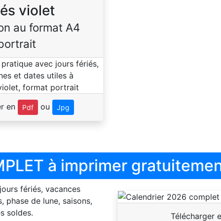
iés violet
on au format A4
portrait
er en
ou
Pdf
Jpg
PLET à imprimer gratuitemen
 jours fériés, vacances
, phase de lune, saisons,
s soldes.
Télécharger 