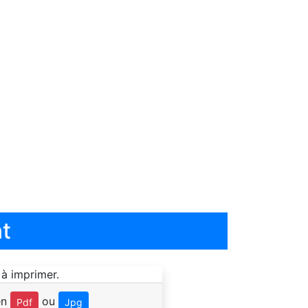
t
en
ou
Pdf
Jpg