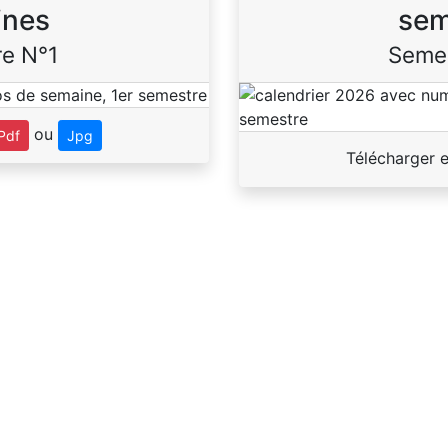
ines
sem
e N°1
Seme
ou
Pdf
Jpg
Télécharger 