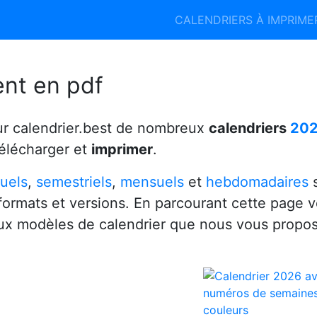
Calendrier 2026
Calendrier 2027
CALENDRIERS À IMPRIM
6
ent en pdf
ur calendrier.best de nombreux
calendriers
20
télécharger et
imprimer
.
uels
,
semestriels
,
mensuels
et
hebdomadaires
s
 formats et versions. En parcourant cette page 
x modèles de calendrier que nous vous propo