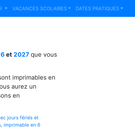
ER
VACANCES SCOLAIRES
DATES PRATIQUES
26
et
2027
que vous
ont imprimables en
vous aurez un
sons en