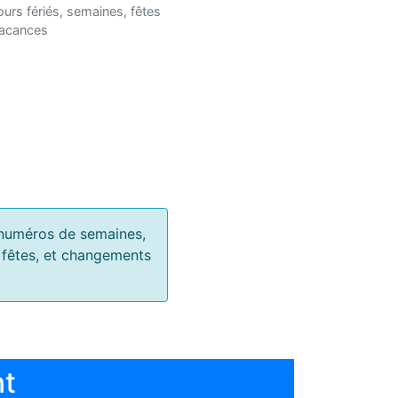
ours fériés, semaines, fêtes
vacances
s, numéros de semaines,
, fêtes, et changements
nt