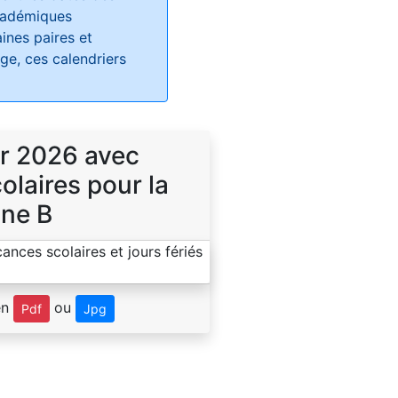
académiques
ines paires et
e, ces calendriers
r 2026 avec
laires pour la
ne B
en
ou
Pdf
Jpg