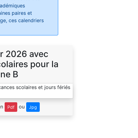
académiques
ines paires et
e, ces calendriers
r 2026 avec
laires pour la
ne B
en
ou
Pdf
Jpg