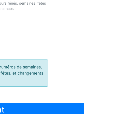
ours fériés, semaines, fêtes
vacances
s, numéros de semaines,
, fêtes, et changements
nt