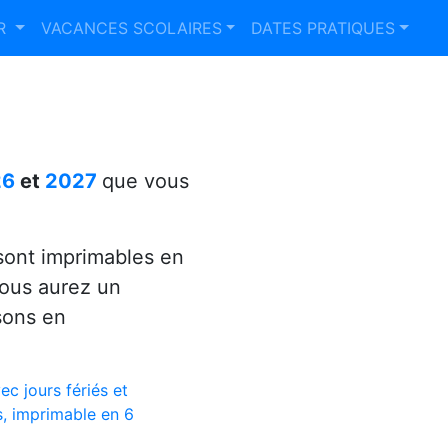
ER
VACANCES SCOLAIRES
DATES PRATIQUES
26
et
2027
que vous
ont imprimables en
vous aurez un
sons en