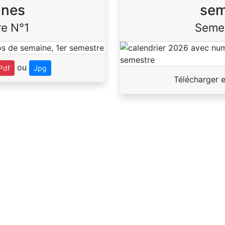
ines
sem
e N°1
Seme
ou
Pdf
Jpg
Télécharger 