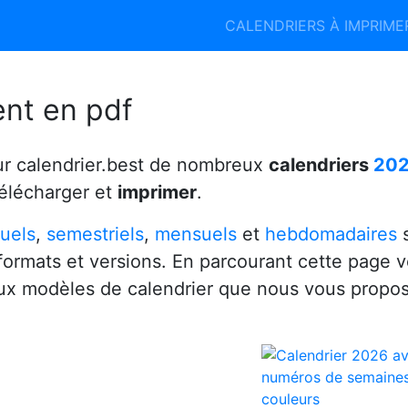
Calendrier 2026
Calendrier 2027
CALENDRIERS À IMPRIM
6
ent en pdf
ur calendrier.best de nombreux
calendriers
20
télécharger et
imprimer
.
uels
,
semestriels
,
mensuels
et
hebdomadaires
s
 formats et versions. En parcourant cette page 
x modèles de calendrier que nous vous propo