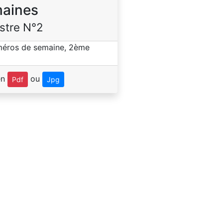
aines
stre N°2
en
ou
Pdf
Jpg