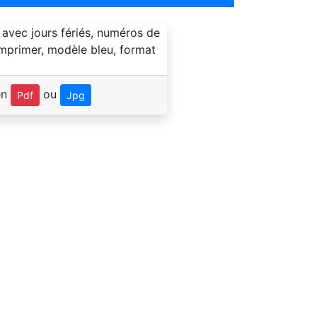
en
ou
Pdf
Jpg