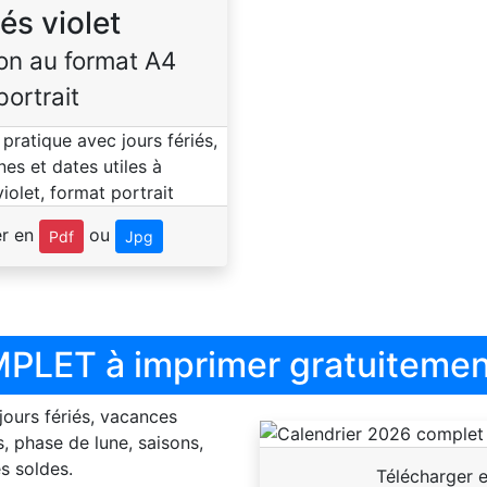
iés violet
on au format A4
portrait
er en
ou
Pdf
Jpg
PLET à imprimer gratuitemen
 jours fériés, vacances
, phase de lune, saisons,
s soldes.
Télécharger 