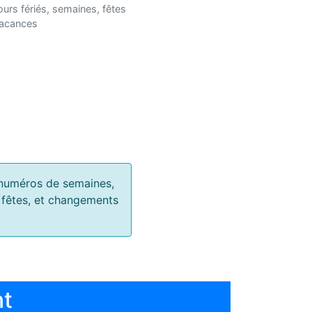
ours fériés, semaines, fêtes
vacances
s, numéros de semaines,
, fêtes, et changements
nt