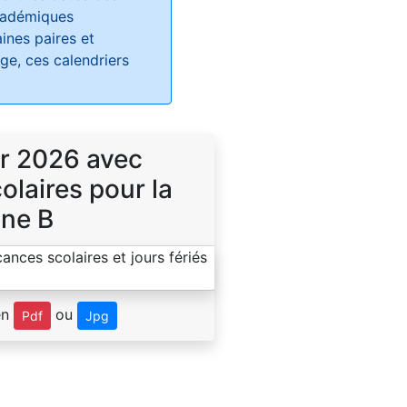
académiques
ines paires et
e, ces calendriers
r 2026 avec
laires pour la
ne B
en
ou
Pdf
Jpg