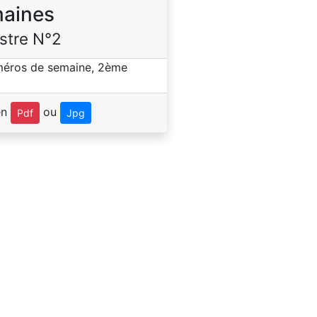
aines
stre N°2
en
ou
Pdf
Jpg