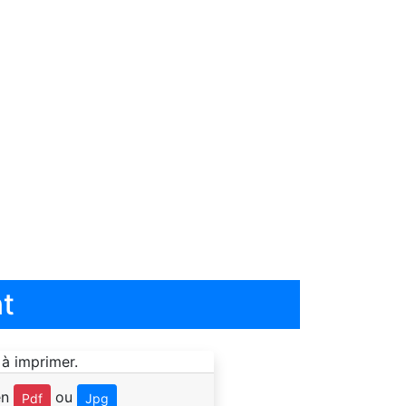
t
en
ou
Pdf
Jpg