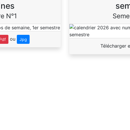
ines
sem
e N°1
Seme
ou
Pdf
Jpg
Télécharger 