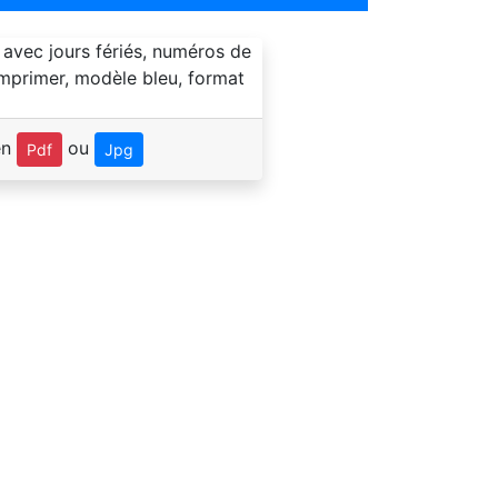
en
ou
Pdf
Jpg