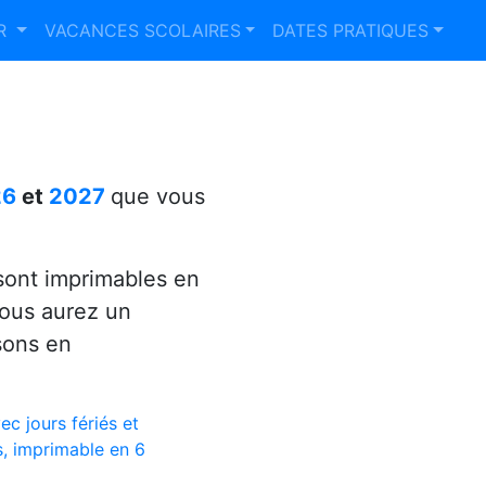
ER
VACANCES SCOLAIRES
DATES PRATIQUES
26
et
2027
que vous
ont imprimables en
vous aurez un
sons en