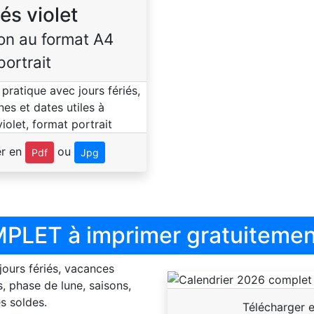
iés violet
on au format A4
portrait
er en
ou
Pdf
Jpg
PLET à imprimer gratuitemen
 jours fériés, vacances
, phase de lune, saisons,
s soldes.
Télécharger 