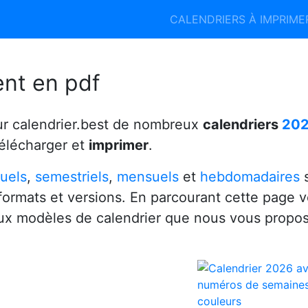
Calendrier 2026
Calendrier 2027
CALENDRIERS À IMPRIM
6
ent en pdf
ur calendrier.best de nombreux
calendriers
20
télécharger et
imprimer
.
uels
,
semestriels
,
mensuels
et
hebdomadaires
s
 formats et versions. En parcourant cette page 
x modèles de calendrier que nous vous propo