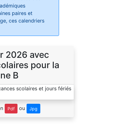
académiques
ines paires et
e, ces calendriers
r 2026 avec
laires pour la
ne B
en
ou
Pdf
Jpg