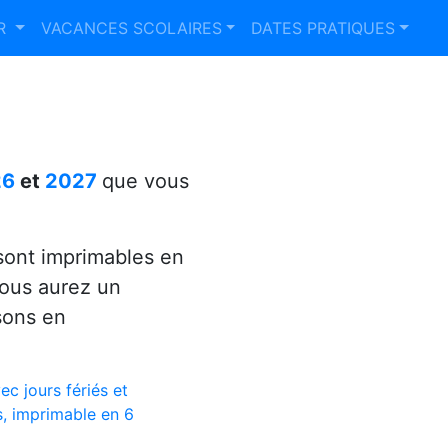
ER
VACANCES SCOLAIRES
DATES PRATIQUES
26
et
2027
que vous
ont imprimables en
vous aurez un
sons en