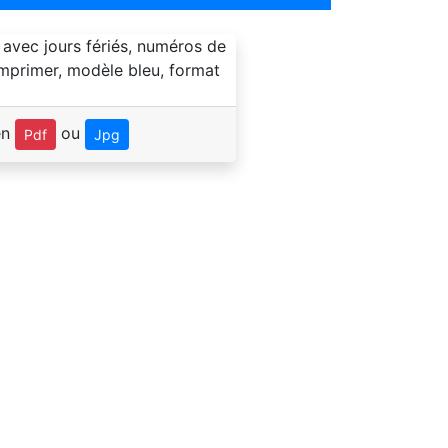
en
ou
Pdf
Jpg