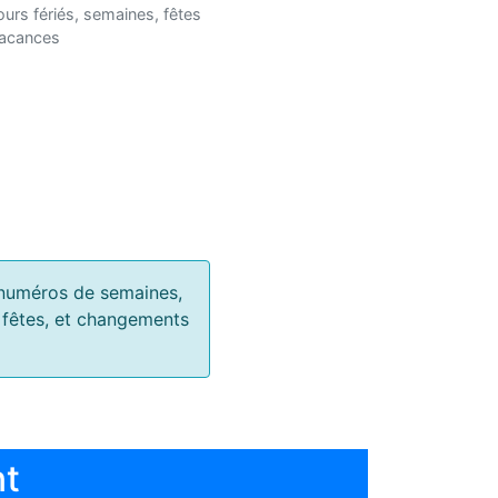
ours fériés, semaines, fêtes
vacances
s, numéros de semaines,
, fêtes, et changements
nt