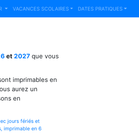
ER
VACANCES SCOLAIRES
DATES PRATIQUES
26
et
2027
que vous
ont imprimables en
vous aurez un
sons en