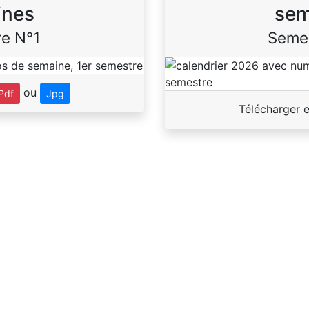
ines
sem
e N°1
Seme
ou
Pdf
Jpg
Télécharger 