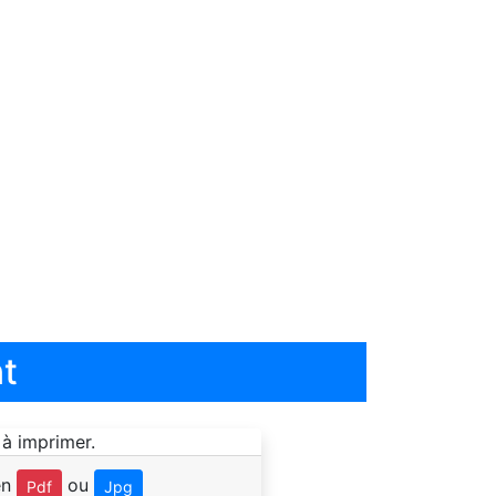
t
en
ou
Pdf
Jpg