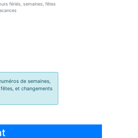
ours fériés, semaines, fêtes
vacances
s, numéros de semaines,
, fêtes, et changements
nt