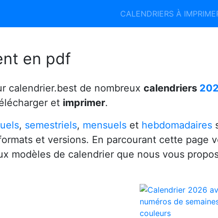
Calendrier 2026
Calendrier 2027
CALENDRIERS À IMPRIM
6
ent en pdf
ur calendrier.best de nombreux
calendriers
20
télécharger et
imprimer
.
uels
,
semestriels
,
mensuels
et
hebdomadaires
s
 formats et versions. En parcourant cette page 
x modèles de calendrier que nous vous propo