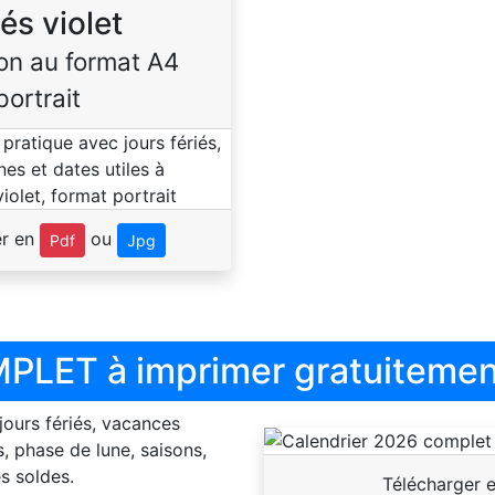
iés violet
on au format A4
portrait
er en
ou
Pdf
Jpg
PLET à imprimer gratuitemen
 jours fériés, vacances
, phase de lune, saisons,
s soldes.
Télécharger 