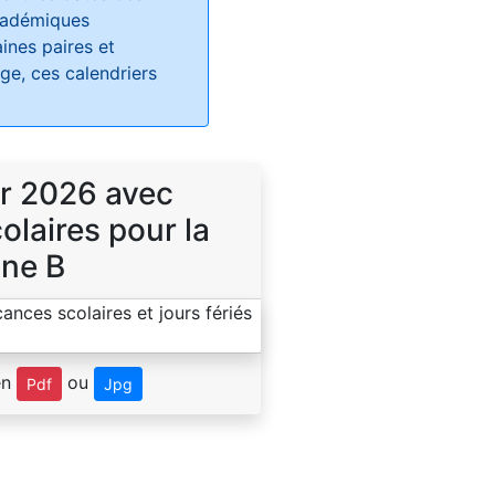
académiques
ines paires et
e, ces calendriers
r 2026 avec
laires pour la
ne B
en
ou
Pdf
Jpg