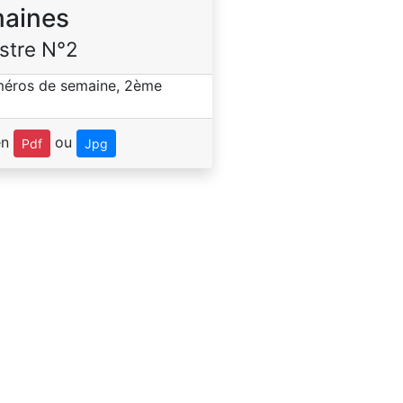
aines
stre N°2
en
ou
Pdf
Jpg