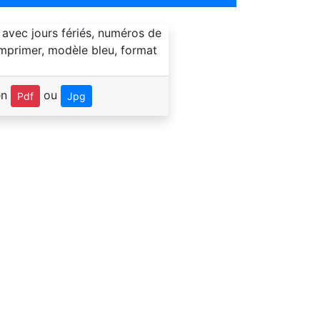
en
ou
Pdf
Jpg