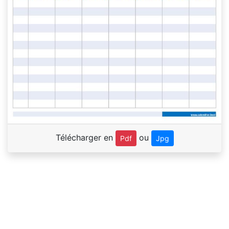
Télécharger en
ou
Pdf
Jpg