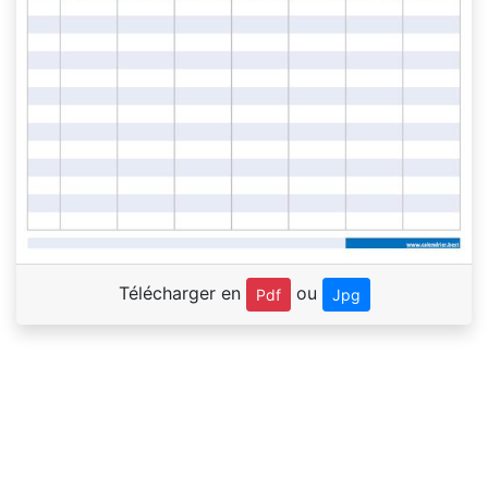
Télécharger en
ou
Pdf
Jpg