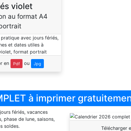
iés violet
on au format A4
portrait
er en
ou
Pdf
Jpg
PLET à imprimer gratuitemen
 jours fériés, vacances
, phase de lune, saisons,
s soldes.
Télécharger 