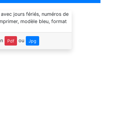
en
ou
Pdf
Jpg