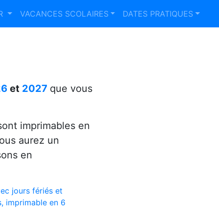
ER
VACANCES SCOLAIRES
DATES PRATIQUES
26
et
2027
que vous
ont imprimables en
vous aurez un
sons en