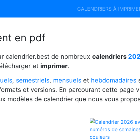
Calendrier 2026
Calendrier 2027
CALENDRIERS À IMPRIM
6
ent en pdf
ur calendrier.best de nombreux
calendriers
20
télécharger et
imprimer
.
uels
,
semestriels
,
mensuels
et
hebdomadaires
s
 formats et versions. En parcourant cette page 
x modèles de calendrier que nous vous propo