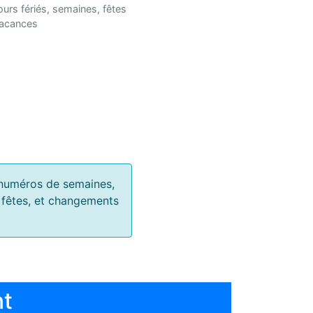
ours fériés, semaines, fêtes
vacances
s, numéros de semaines,
, fêtes, et changements
nt