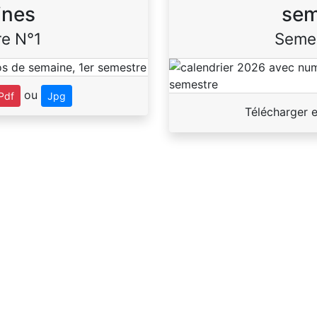
ines
sem
e N°1
Seme
ou
Pdf
Jpg
Télécharger 