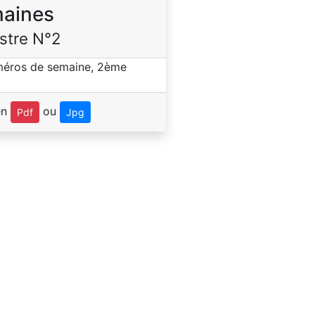
aines
stre N°2
en
ou
Pdf
Jpg