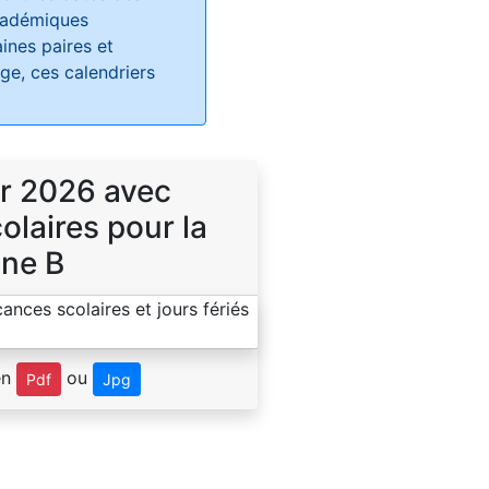
académiques
ines paires et
e, ces calendriers
r 2026 avec
laires pour la
ne B
en
ou
Pdf
Jpg