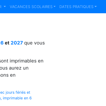
ER
VACANCES SCOLAIRES
DATES PRATIQUES
26
et
2027
que vous
ont imprimables en
vous aurez un
sons en