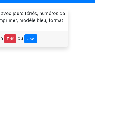
en
ou
Pdf
Jpg