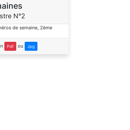
aines
stre N°2
en
ou
Pdf
Jpg