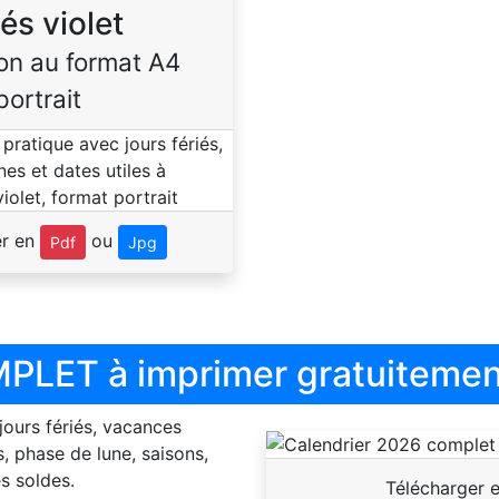
iés violet
on au format A4
portrait
er en
ou
Pdf
Jpg
PLET à imprimer gratuitemen
 jours fériés, vacances
, phase de lune, saisons,
s soldes.
Télécharger 