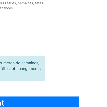
ours fériés, semaines, fêtes
vacances
s, numéros de semaines,
, fêtes, et changements
nt