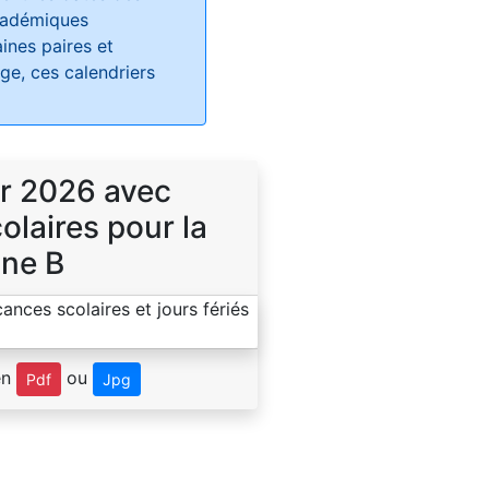
académiques
ines paires et
e, ces calendriers
r 2026 avec
laires pour la
ne B
en
ou
Pdf
Jpg