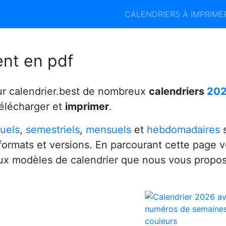
Calendrier 2026
Calendrier 2027
CALENDRIERS À IMPRIM
6
ent en pdf
ur calendrier.best de nombreux
calendriers
20
télécharger et
imprimer
.
uels
,
semestriels
,
mensuels
et
hebdomadaires
s
 formats et versions. En parcourant cette page 
x modèles de calendrier que nous vous propo