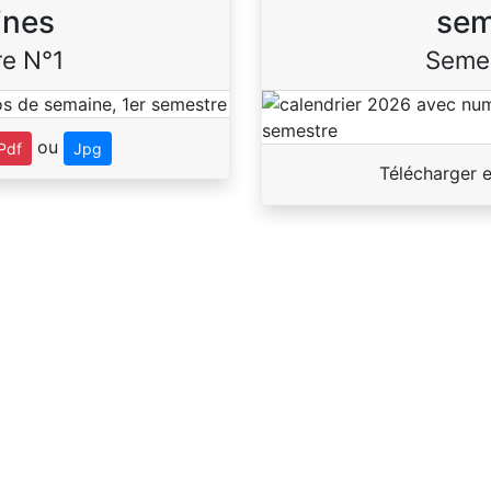
ines
sem
e N°1
Seme
ou
Pdf
Jpg
Télécharger 