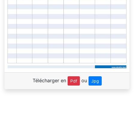
Télécharger en
ou
Pdf
Jpg