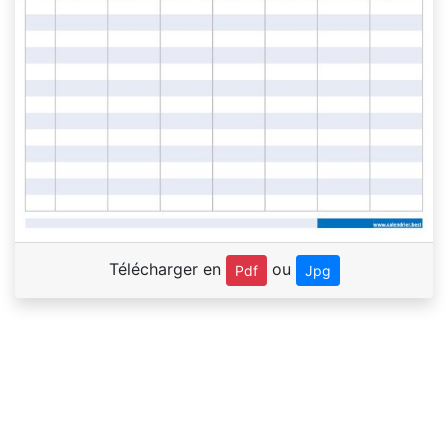
Télécharger en
ou
Pdf
Jpg