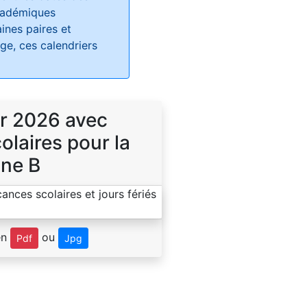
académiques
ines paires et
e, ces calendriers
r 2026 avec
laires pour la
ne B
en
ou
Pdf
Jpg