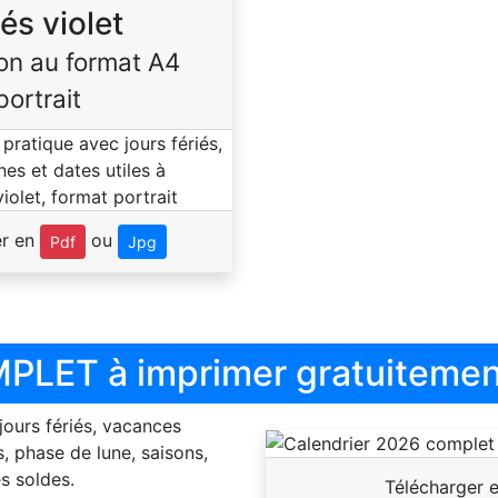
iés violet
on au format A4
portrait
er en
ou
Pdf
Jpg
PLET à imprimer gratuitemen
 jours fériés, vacances
, phase de lune, saisons,
s soldes.
Télécharger 