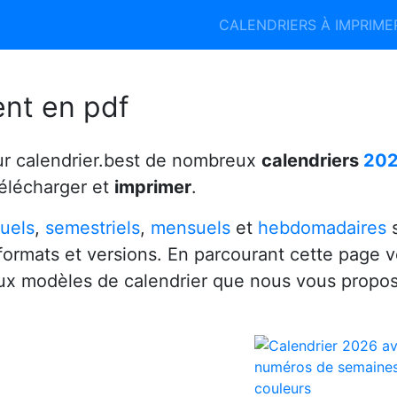
Calendrier 2026
Calendrier 2027
CALENDRIERS À IMPRIM
6
ent en pdf
ur calendrier.best de nombreux
calendriers
20
télécharger et
imprimer
.
uels
,
semestriels
,
mensuels
et
hebdomadaires
s
 formats et versions. En parcourant cette page 
x modèles de calendrier que nous vous propo