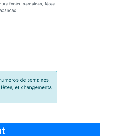
ours fériés, semaines, fêtes
vacances
s, numéros de semaines,
, fêtes, et changements
nt