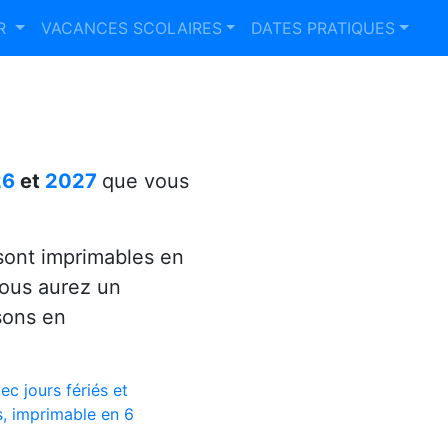
ER
VACANCES SCOLAIRES
DATES PRATIQUES
26
et
2027
que vous
ont imprimables en
vous aurez un
sons en