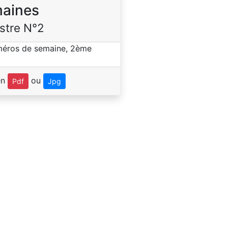
aines
stre N°2
en
ou
Pdf
Jpg