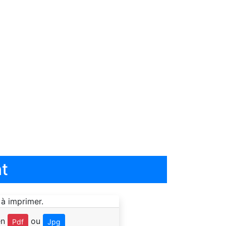
t
en
ou
Pdf
Jpg