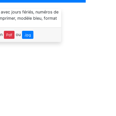
en
ou
Pdf
Jpg