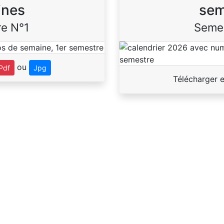
ines
sem
e N°1
Seme
ou
Pdf
Jpg
Télécharger 