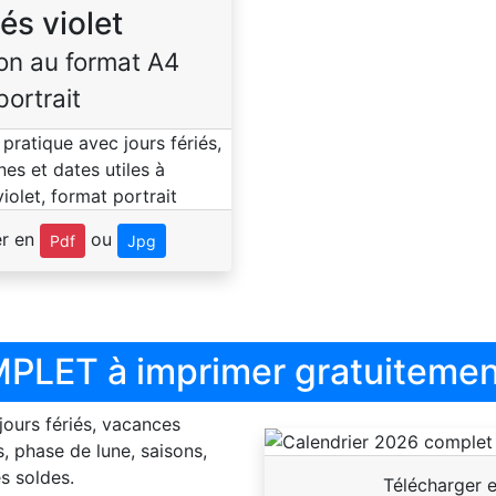
iés violet
on au format A4
portrait
er en
ou
Pdf
Jpg
PLET à imprimer gratuitemen
 jours fériés, vacances
, phase de lune, saisons,
s soldes.
Télécharger 