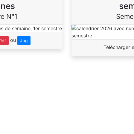
ines
sem
e N°1
Seme
ou
Pdf
Jpg
Télécharger 