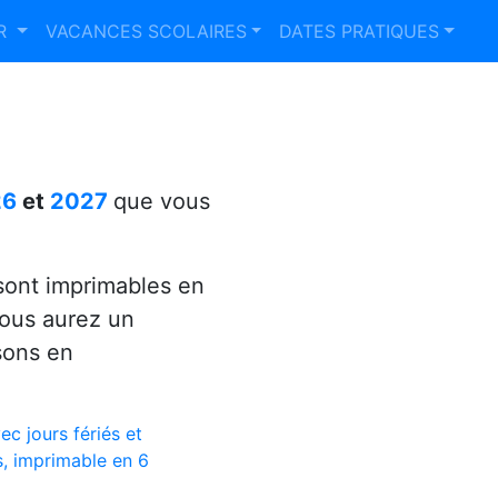
ER
VACANCES SCOLAIRES
DATES PRATIQUES
26
et
2027
que vous
ont imprimables en
vous aurez un
sons en