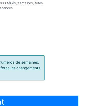
ours fériés, semaines, fêtes
vacances
s, numéros de semaines,
, fêtes, et changements
nt