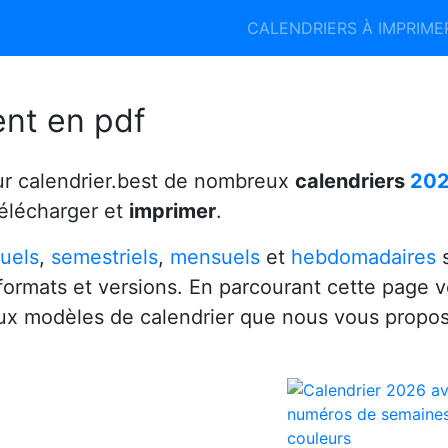
Calendrier 2026
Calendrier 2027
CALENDRIERS À IMPRIM
6
ent en pdf
ur calendrier.best de nombreux
calendriers
20
télécharger et
imprimer
.
uels
,
semestriels
,
mensuels
et
hebdomadaires
s
 formats et versions. En parcourant cette page 
x modèles de calendrier que nous vous propo