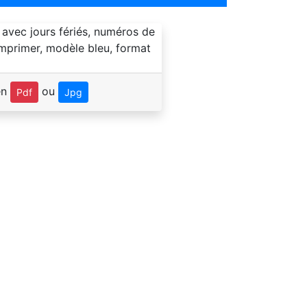
en
ou
Pdf
Jpg