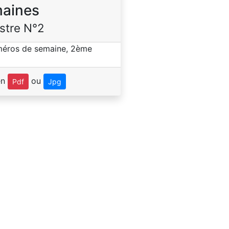
aines
stre N°2
en
ou
Pdf
Jpg