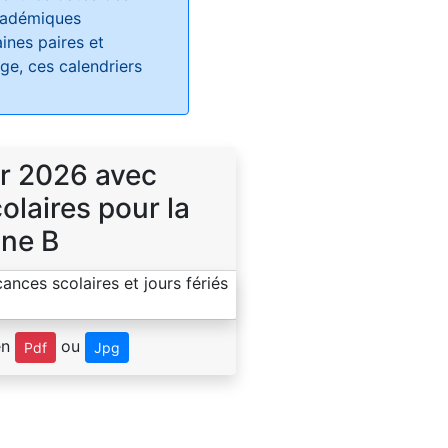
académiques
ines paires et
e, ces calendriers
r 2026 avec
laires pour la
ne B
en
ou
Pdf
Jpg