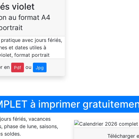
iés violet
on au format A4
portrait
er en
ou
Pdf
Jpg
PLET à imprimer gratuitemen
 jours fériés, vacances
, phase de lune, saisons,
s soldes.
Télécharger 