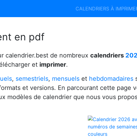
Calendrier 2026
Calendrier 2027
CALENDRIERS À IMPRIM
6
ent en pdf
ur calendrier.best de nombreux
calendriers
20
télécharger et
imprimer
.
uels
,
semestriels
,
mensuels
et
hebdomadaires
s
 formats et versions. En parcourant cette page 
x modèles de calendrier que nous vous propo