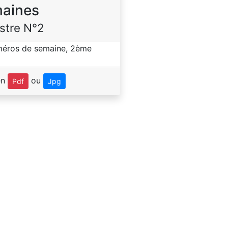
aines
stre N°2
en
ou
Pdf
Jpg