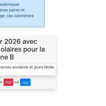
académiques
ines paires et
e, ces calendriers
r 2026 avec
laires pour la
ne B
en
ou
Pdf
Jpg