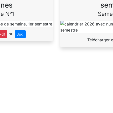
ines
sem
e N°1
Seme
ou
Pdf
Jpg
Télécharger 