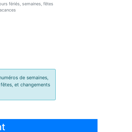
ours fériés, semaines, fêtes
vacances
s, numéros de semaines,
, fêtes, et changements
nt