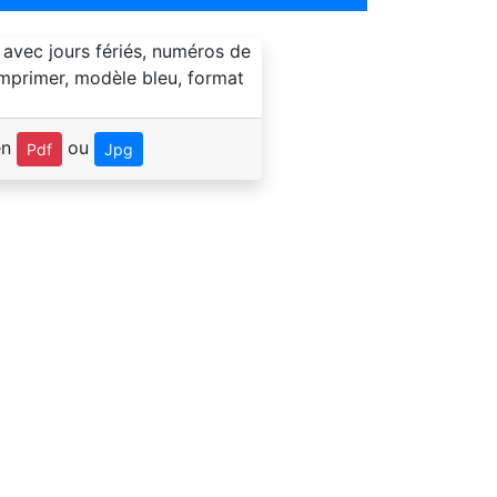
en
ou
Pdf
Jpg