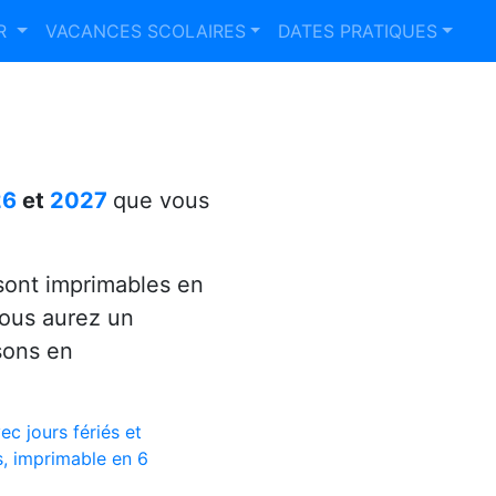
ER
VACANCES SCOLAIRES
DATES PRATIQUES
26
et
2027
que vous
ont imprimables en
vous aurez un
sons en