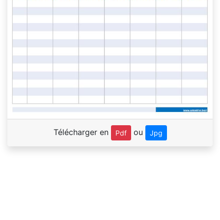
Télécharger en
ou
Pdf
Jpg