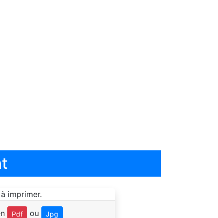
t
en
ou
Pdf
Jpg