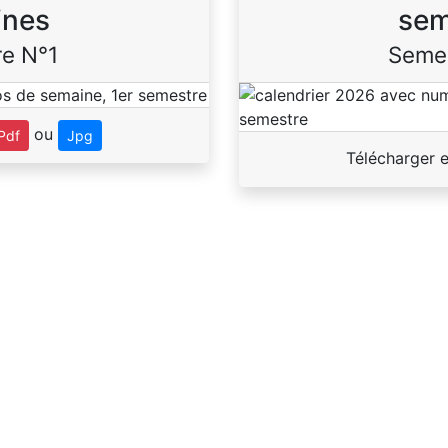
ines
sem
e N°1
Seme
ou
Pdf
Jpg
Télécharger 