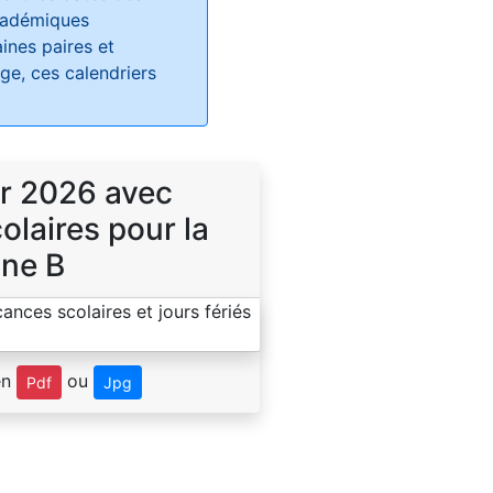
académiques
ines paires et
e, ces calendriers
r 2026 avec
laires pour la
ne B
en
ou
Pdf
Jpg