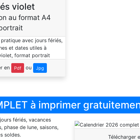
iés violet
on au format A4
portrait
er en
ou
Pdf
Jpg
PLET à imprimer gratuitemen
 jours fériés, vacances
, phase de lune, saisons,
s soldes.
Télécharger 