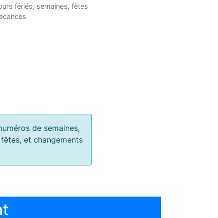
ours fériés, semaines, fêtes
vacances
s, numéros de semaines,
, fêtes, et changements
nt