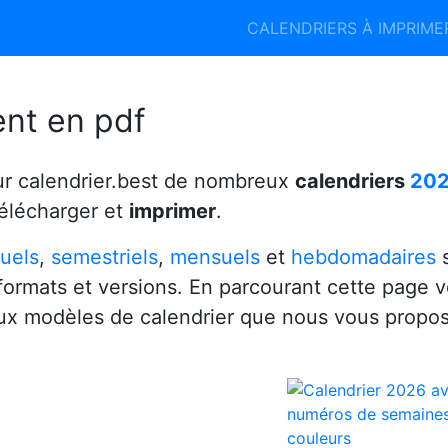
Calendrier 2026
Calendrier 2027
CALENDRIERS À IMPRIM
6
ent en pdf
ur calendrier.best de nombreux
calendriers
20
télécharger et
imprimer
.
uels
,
semestriels
,
mensuels
et
hebdomadaires
s
 formats et versions. En parcourant cette page 
x modèles de calendrier que nous vous propo