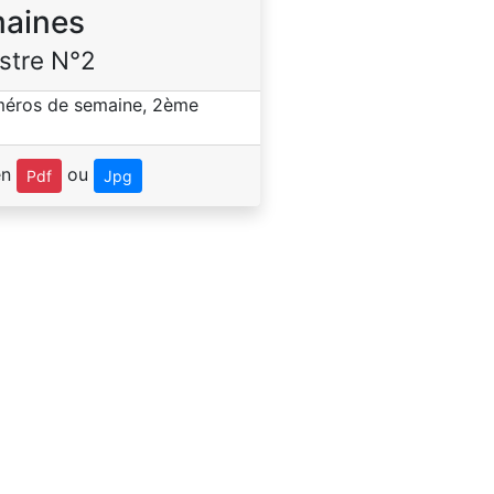
aines
stre N°2
en
ou
Pdf
Jpg