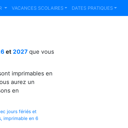
ER
VACANCES SCOLAIRES
DATES PRATIQUES
26
et
2027
que vous
ont imprimables en
vous aurez un
sons en