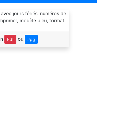
en
ou
Pdf
Jpg