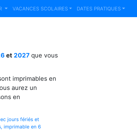
ER
VACANCES SCOLAIRES
DATES PRATIQUES
26
et
2027
que vous
ont imprimables en
vous aurez un
sons en