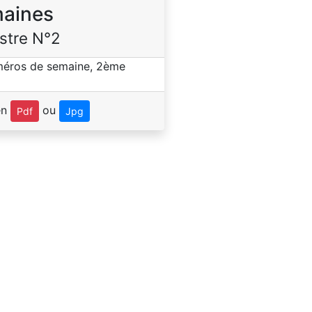
aines
stre N°2
en
ou
Pdf
Jpg