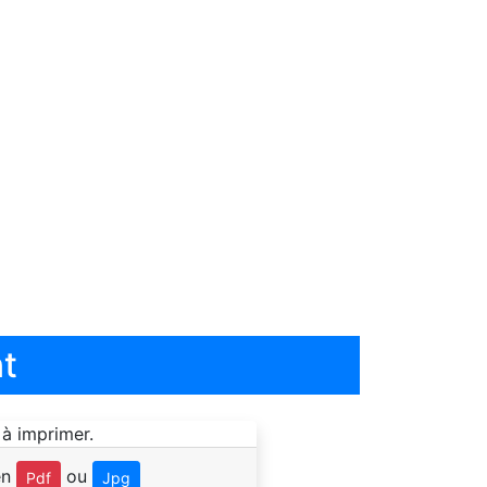
t
en
ou
Pdf
Jpg