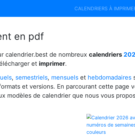
Calendrier 2026
Calendrier 2027
CALENDRIERS À IMPRIM
6
ent en pdf
ur calendrier.best de nombreux
calendriers
20
télécharger et
imprimer
.
uels
,
semestriels
,
mensuels
et
hebdomadaires
s
 formats et versions. En parcourant cette page 
x modèles de calendrier que nous vous propo