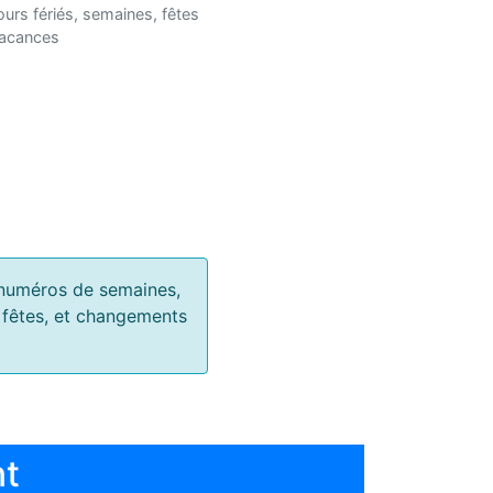
ours fériés, semaines, fêtes
vacances
s, numéros de semaines,
, fêtes, et changements
nt