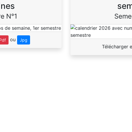
ines
sem
e N°1
Seme
ou
Pdf
Jpg
Télécharger 