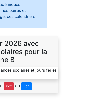
académiques
ines paires et
e, ces calendriers
r 2026 avec
laires pour la
ne B
en
ou
Pdf
Jpg