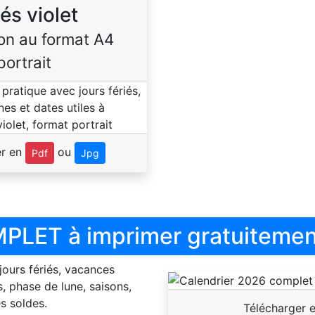
iés violet
on au format A4
portrait
er en
ou
Pdf
Jpg
PLET à imprimer gratuitemen
 jours fériés, vacances
, phase de lune, saisons,
s soldes.
Télécharger 