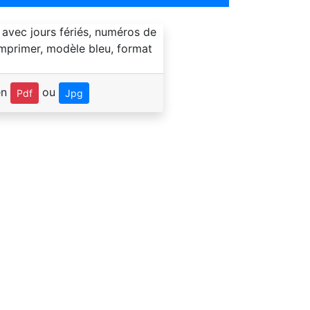
en
ou
Pdf
Jpg