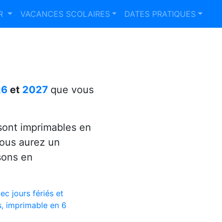
ER
VACANCES SCOLAIRES
DATES PRATIQUES
26
et
2027
que vous
ont imprimables en
vous aurez un
sons en