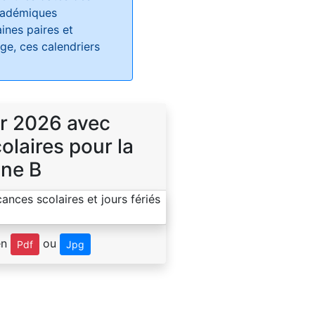
académiques
ines paires et
e, ces calendriers
r 2026 avec
laires pour la
ne B
en
ou
Pdf
Jpg