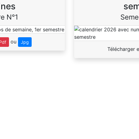
ines
sem
e N°1
Seme
ou
Pdf
Jpg
Télécharger 