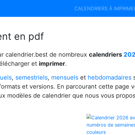
Calendrier 2026
Calendrier 2027
CALENDRIERS À IMPRIM
6
ent en pdf
ur calendrier.best de nombreux
calendriers
20
télécharger et
imprimer
.
uels
,
semestriels
,
mensuels
et
hebdomadaires
s
 formats et versions. En parcourant cette page 
x modèles de calendrier que nous vous propo