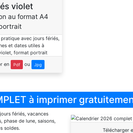
iés violet
on au format A4
portrait
er en
ou
Pdf
Jpg
PLET à imprimer gratuitemen
 jours fériés, vacances
, phase de lune, saisons,
s soldes.
Télécharger 