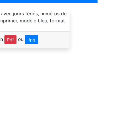
en
ou
Pdf
Jpg