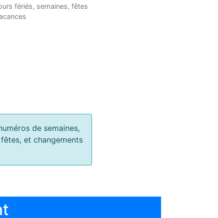
ours fériés, semaines, fêtes
vacances
s, numéros de semaines,
, fêtes, et changements
nt