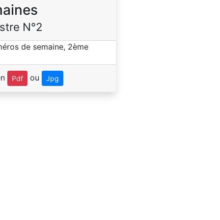
aines
stre N°2
en
ou
Pdf
Jpg