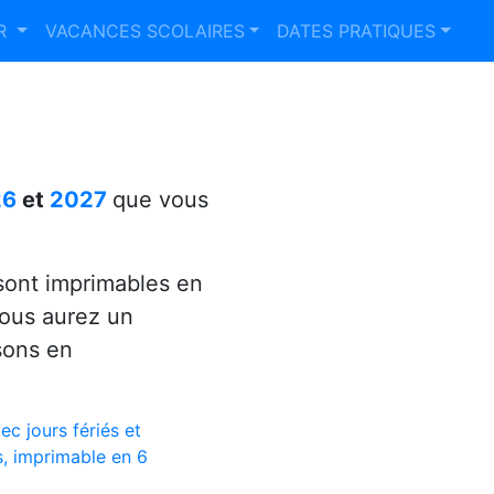
ER
VACANCES SCOLAIRES
DATES PRATIQUES
26
et
2027
que vous
ont imprimables en
vous aurez un
sons en