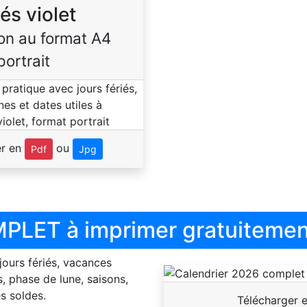
iés violet
on au format A4
portrait
er en
ou
Pdf
Jpg
PLET à imprimer gratuitemen
 jours fériés, vacances
, phase de lune, saisons,
s soldes.
Télécharger 