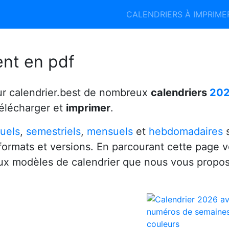
Calendrier 2026
Calendrier 2027
CALENDRIERS À IMPRIM
6
ent en pdf
ur calendrier.best de nombreux
calendriers
20
télécharger et
imprimer
.
uels
,
semestriels
,
mensuels
et
hebdomadaires
s
 formats et versions. En parcourant cette page 
x modèles de calendrier que nous vous propo