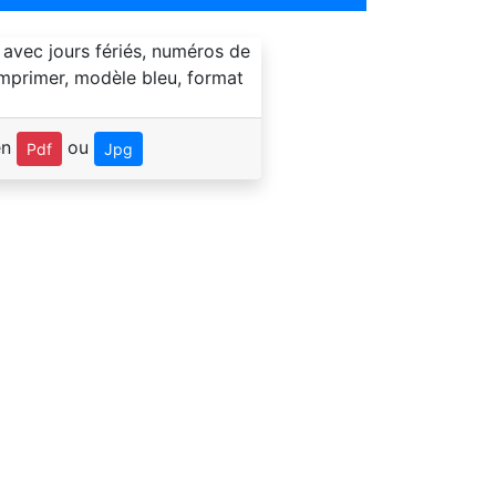
en
ou
Pdf
Jpg