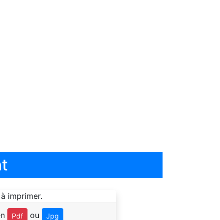
t
en
ou
Pdf
Jpg