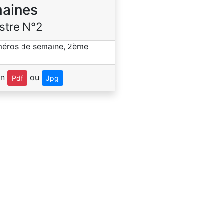
aines
stre N°2
en
ou
Pdf
Jpg