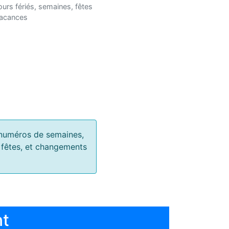
ours fériés, semaines, fêtes
vacances
s, numéros de semaines,
, fêtes, et changements
nt