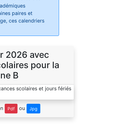
académiques
ines paires et
e, ces calendriers
r 2026 avec
laires pour la
ne B
en
ou
Pdf
Jpg