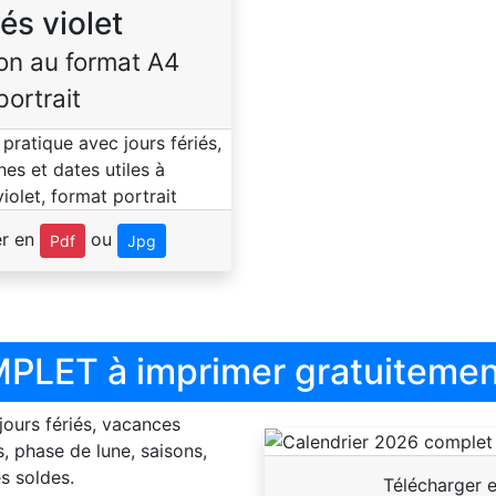
iés violet
on au format A4
portrait
er en
ou
Pdf
Jpg
PLET à imprimer gratuitemen
 jours fériés, vacances
, phase de lune, saisons,
s soldes.
Télécharger 