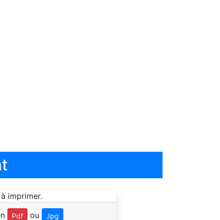
t
en
ou
Pdf
Jpg