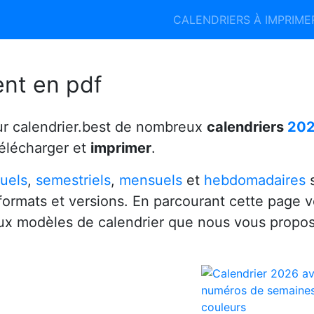
Calendrier 2026
Calendrier 2027
CALENDRIERS À IMPRIM
6
ent en pdf
ur calendrier.best de nombreux
calendriers
20
télécharger et
imprimer
.
uels
,
semestriels
,
mensuels
et
hebdomadaires
s
 formats et versions. En parcourant cette page 
x modèles de calendrier que nous vous propo