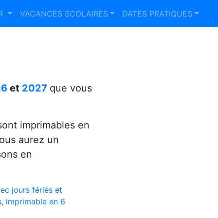
ER
VACANCES SCOLAIRES
DATES PRATIQUES
26
et
2027
que vous
ont imprimables en
vous aurez un
sons en