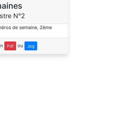
aines
stre N°2
en
ou
Pdf
Jpg