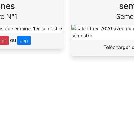
ines
sem
e N°1
Seme
ou
Pdf
Jpg
Télécharger 