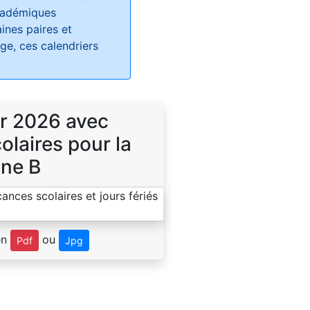
académiques
ines paires et
e, ces calendriers
r 2026 avec
laires pour la
ne B
en
ou
Pdf
Jpg