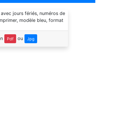
en
ou
Pdf
Jpg