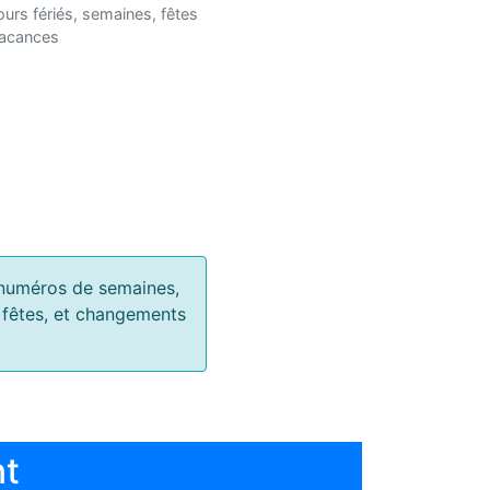
ours fériés, semaines, fêtes
vacances
s, numéros de semaines,
, fêtes, et changements
nt