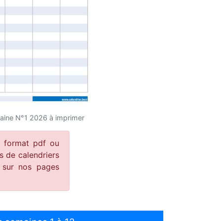
aine N°1 2026 à imprimer
u format pdf ou
 de calendriers
t sur nos pages