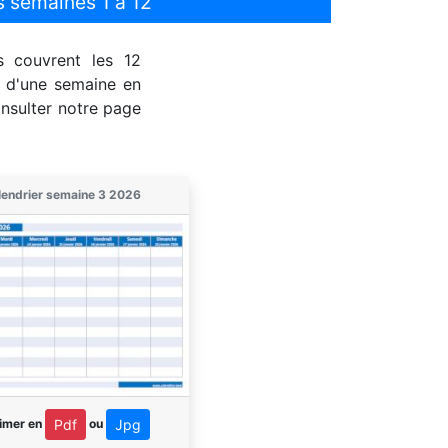
s semaines 1 à 12
s couvrent les 12
s d'une semaine en
onsulter notre page
lendrier semaine 3 2026
imer en
ou
Pdf
Jpg