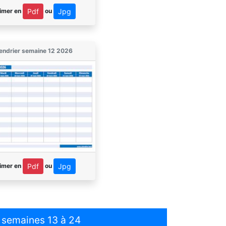
imer en
ou
Pdf
Jpg
endrier semaine 12 2026
imer en
ou
Pdf
Jpg
s semaines 13 à 24