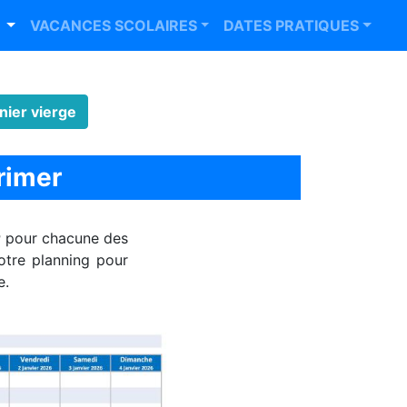
R
VACANCES SCOLAIRES
DATES PRATIQUES
nier vierge
rimer
r
pour chacune des
otre planning pour
e.