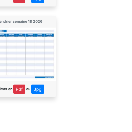
endrier semaine 18 2026
imer en
ou
Pdf
Jpg