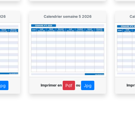
026
Calendrier semaine 5 2026
Ca
Imprimer en
ou
Impr
Jpg
Pdf
Jpg