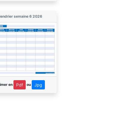
lendrier semaine 6 2026
imer en
ou
Pdf
Jpg