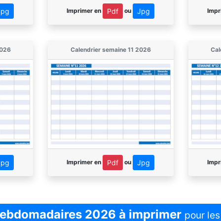
Imprimer en
ou
Impr
Jpg
Pdf
Jpg
2026
Calendrier semaine 11 2026
Cal
Imprimer en
ou
Impr
Jpg
Pdf
Jpg
hebdomadaires 2026 à imprimer
pour le