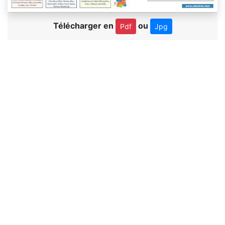
Télécharger en
ou
Pdf
Jpg