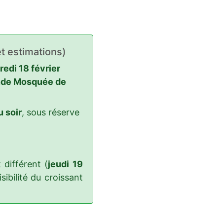
t estimations)
edi 18 février
de Mosquée de
 soir
, sous réserve
différent (
jeudi 19
sibilité du croissant