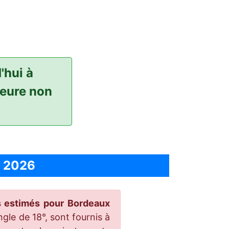
'hui à
heure non
n 2026
es estimés pour Bordeaux
gle de 18°, sont fournis à