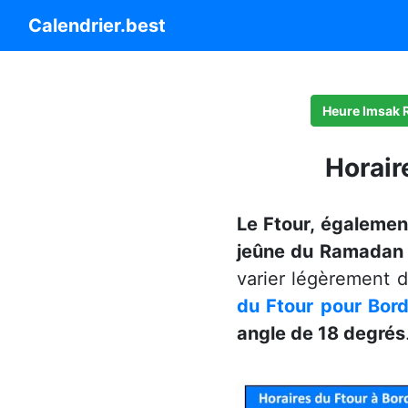
Calendrier.best
Heure Imsak
Horair
Le Ftour, égalemen
jeûne du Ramadan a
varier légèrement d'
du Ftour pour Bor
angle de 18 degrés