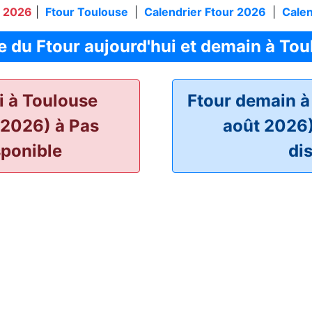
n 2026
|
Ftour Toulouse
|
Calendrier Ftour 2026
|
Cale
e du Ftour aujourd'hui et demain à Tou
i à Toulouse
Ftour demain à
 2026) à Pas
août 2026)
sponible
di