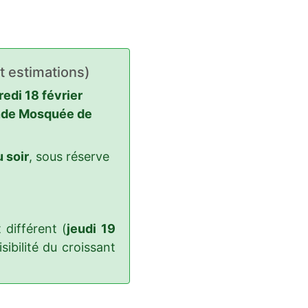
t estimations)
edi 18 février
de Mosquée de
 soir
, sous réserve
différent (
jeudi 19
sibilité du croissant