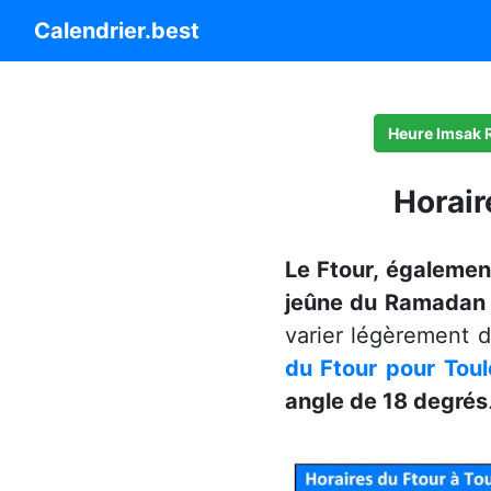
Calendrier.best
Heure Imsak
Horair
Le Ftour, égalemen
jeûne du Ramadan a
varier légèrement d'
du Ftour pour Tou
angle de 18 degrés