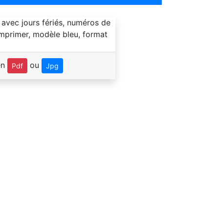
en
ou
Pdf
Jpg