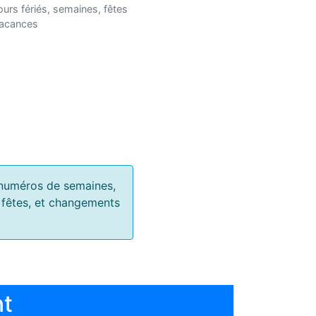
ours fériés, semaines, fêtes
vacances
s, numéros de semaines,
, fêtes, et changements
nt