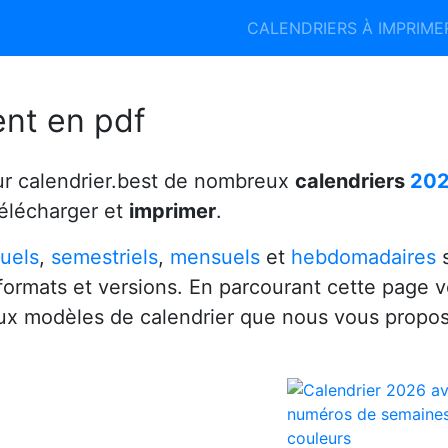
Calendrier 2026
Calendrier 2027
CALENDRIERS À IMPRIM
6
ent en pdf
ur calendrier.best de nombreux
calendriers
20
télécharger et
imprimer
.
uels
,
semestriels
,
mensuels
et
hebdomadaires
s
 formats et versions. En parcourant cette page 
x modèles de calendrier que nous vous propo