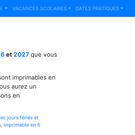
ER
VACANCES SCOLAIRES
DATES PRATIQUES
26
et
2027
que vous
ont imprimables en
vous aurez un
sons en