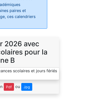
académiques
ines paires et
e, ces calendriers
r 2026 avec
laires pour la
ne B
en
ou
Pdf
Jpg