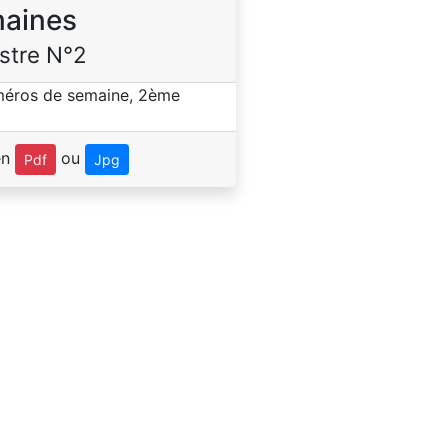
aines
stre N°2
en
ou
Pdf
Jpg