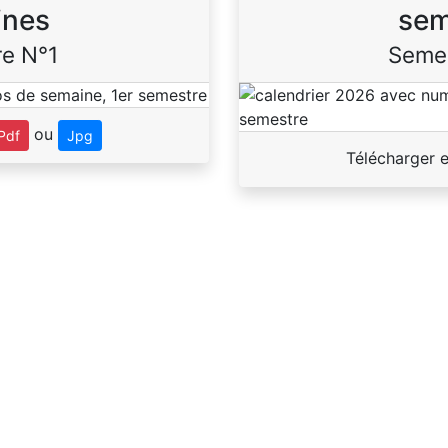
ines
sem
e N°1
Seme
ou
Pdf
Jpg
Télécharger 