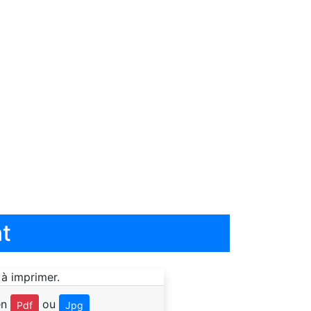
t
en
ou
Pdf
Jpg