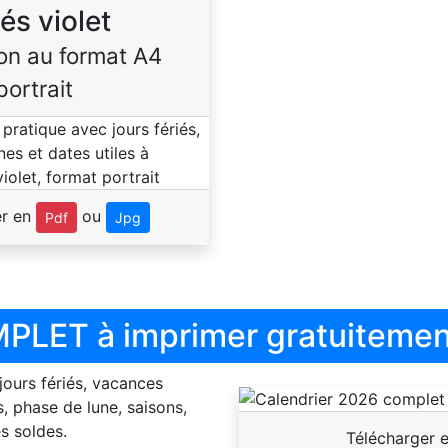
iés violet
on au format A4
portrait
er en
ou
Pdf
Jpg
PLET à imprimer gratuitemen
 jours fériés, vacances
, phase de lune, saisons,
s soldes.
Télécharger 