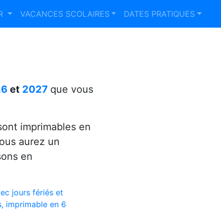
ER
VACANCES SCOLAIRES
DATES PRATIQUES
26
et
2027
que vous
ont imprimables en
vous aurez un
sons en