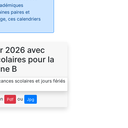
académiques
ines paires et
e, ces calendriers
r 2026 avec
laires pour la
ne B
en
ou
Pdf
Jpg