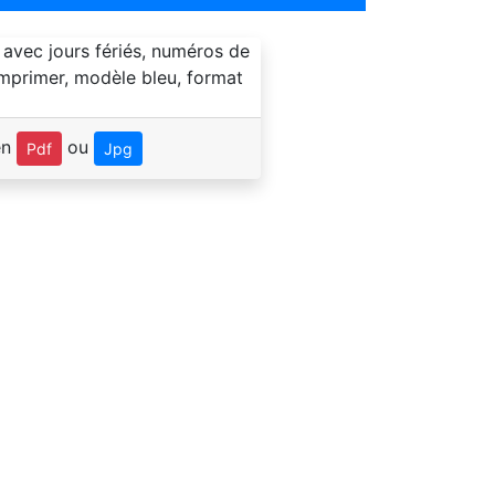
en
ou
Pdf
Jpg