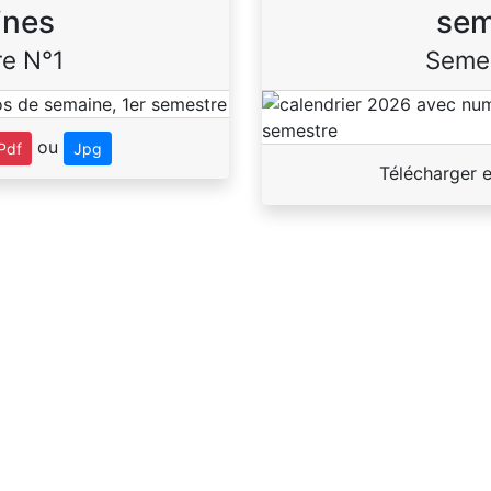
ines
sem
e N°1
Seme
ou
Pdf
Jpg
Télécharger 