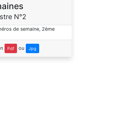
aines
stre N°2
en
ou
Pdf
Jpg