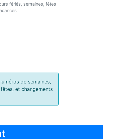
ours fériés, semaines, fêtes
vacances
s, numéros de semaines,
, fêtes, et changements
nt