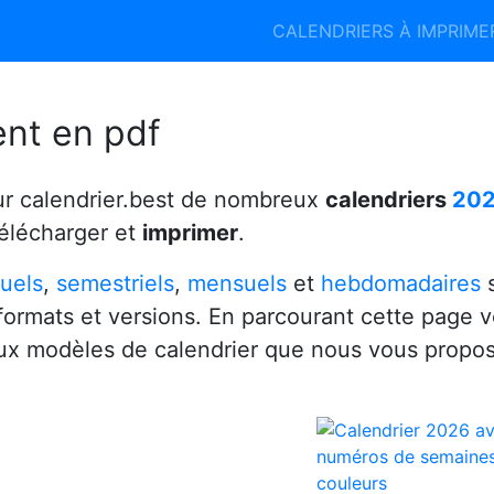
Calendrier 2026
Calendrier 2027
CALENDRIERS À IMPRIM
6
ent en pdf
ur calendrier.best de nombreux
calendriers
20
télécharger et
imprimer
.
uels
,
semestriels
,
mensuels
et
hebdomadaires
s
 formats et versions. En parcourant cette page 
x modèles de calendrier que nous vous propo