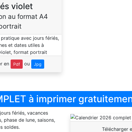
iés violet
on au format A4
portrait
er en
ou
Pdf
Jpg
PLET à imprimer gratuitemen
 jours fériés, vacances
, phase de lune, saisons,
s soldes.
Télécharger 