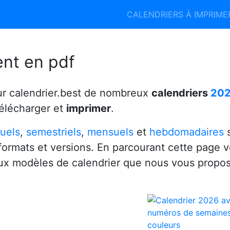
Calendrier 2026
Calendrier 2027
CALENDRIERS À IMPRIM
6
ent en pdf
ur calendrier.best de nombreux
calendriers
20
télécharger et
imprimer
.
uels
,
semestriels
,
mensuels
et
hebdomadaires
s
 formats et versions. En parcourant cette page 
x modèles de calendrier que nous vous propo