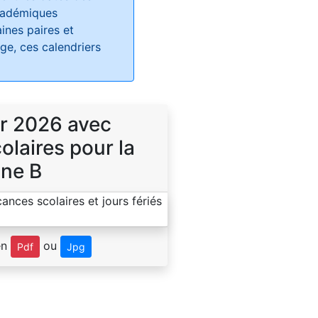
académiques
ines paires et
e, ces calendriers
r 2026 avec
laires pour la
ne B
en
ou
Pdf
Jpg