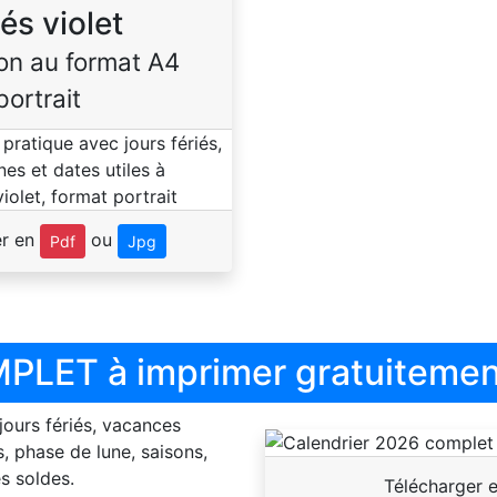
iés violet
on au format A4
portrait
er en
ou
Pdf
Jpg
PLET à imprimer gratuitemen
 jours fériés, vacances
, phase de lune, saisons,
s soldes.
Télécharger 