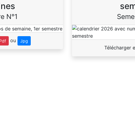
ines
sem
e N°1
Seme
ou
Pdf
Jpg
Télécharger 