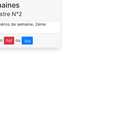
aines
stre N°2
en
ou
Pdf
Jpg