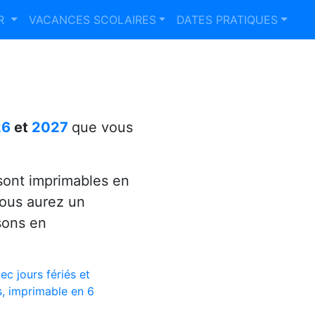
ER
VACANCES SCOLAIRES
DATES PRATIQUES
26
et
2027
que vous
ont imprimables en
vous aurez un
sons en