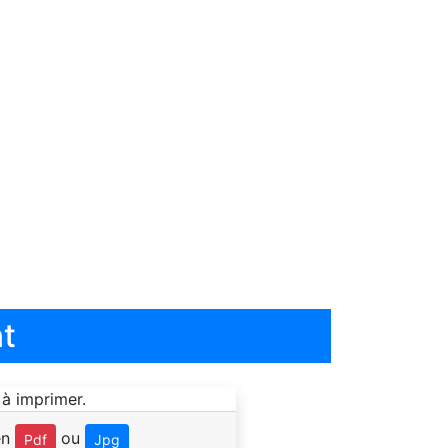
t
en
ou
Pdf
Jpg