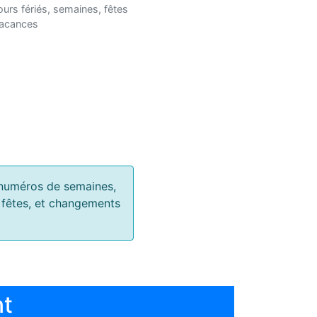
ours fériés, semaines, fêtes
vacances
s, numéros de semaines,
, fêtes, et changements
nt