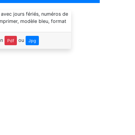
en
ou
Pdf
Jpg