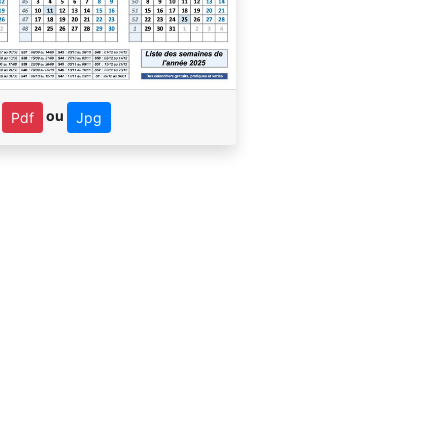
n
ou
Pdf
Jpg