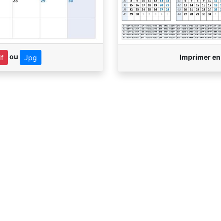
ou
Imprimer e
f
Jpg