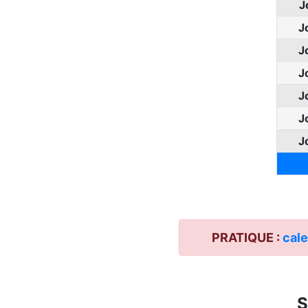
J
J
J
J
J
J
J
PRATIQUE :
cale
S