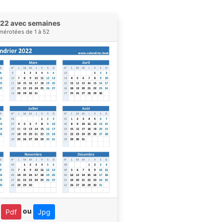
022 avec semaines
érotées de 1 à 52
n
ou
Pdf
Jpg