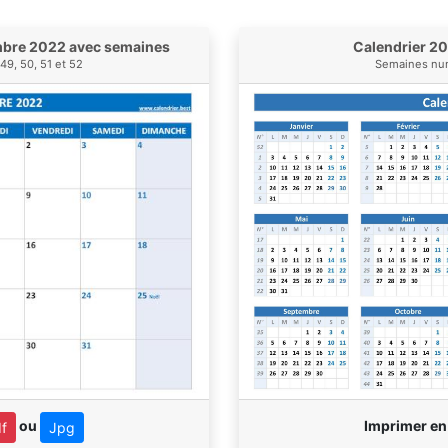
mbre 2022 avec semaines
Calendrier 2
49, 50, 51 et 52
Semaines num
ou
Imprimer e
f
Jpg