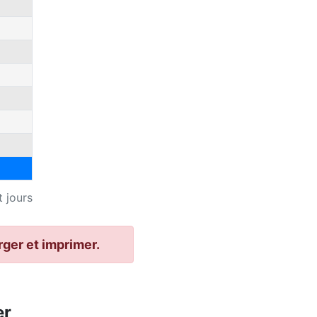
 jours
rger et imprimer.
er