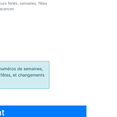
ours fériés, semaines, fêtes
vacances
s, numéros de semaines,
, fêtes, et changements
nt