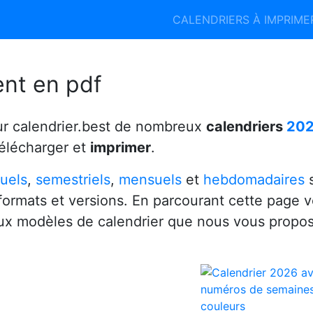
Calendrier 2026
Calendrier 2027
CALENDRIERS À IMPRIM
6
ent en pdf
ur calendrier.best de nombreux
calendriers
20
télécharger et
imprimer
.
uels
,
semestriels
,
mensuels
et
hebdomadaires
s
 formats et versions. En parcourant cette page 
x modèles de calendrier que nous vous propo