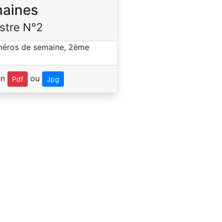
aines
stre N°2
en
ou
Pdf
Jpg