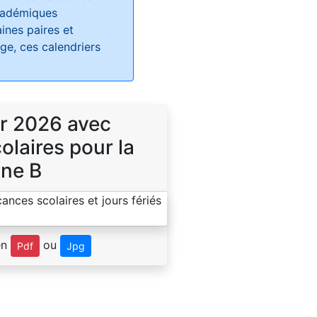
académiques
ines paires et
e, ces calendriers
r 2026 avec
laires pour la
ne B
en
ou
Pdf
Jpg