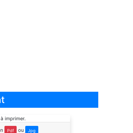
t
en
ou
Pdf
Jpg