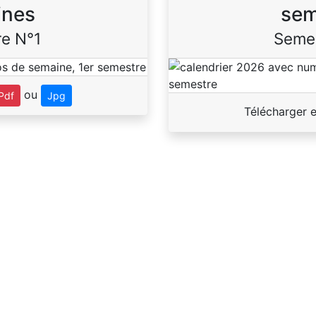
ines
sem
e N°1
Seme
ou
Pdf
Jpg
Télécharger 