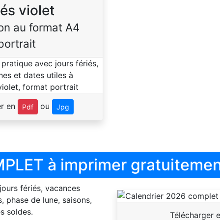
iés violet
on au format A4
portrait
er en
ou
Pdf
Jpg
PLET à imprimer gratuitemen
 jours fériés, vacances
, phase de lune, saisons,
s soldes.
Télécharger 