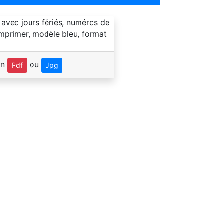
en
ou
Pdf
Jpg