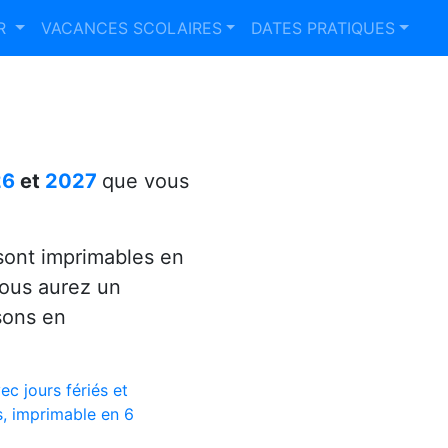
ER
VACANCES SCOLAIRES
DATES PRATIQUES
26
et
2027
que vous
ont imprimables en
vous aurez un
sons en