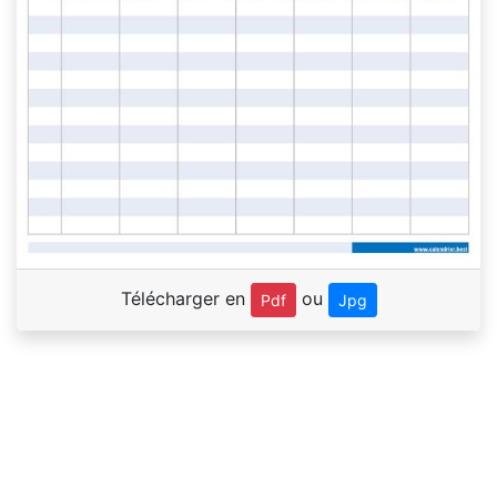
Télécharger en
ou
Pdf
Jpg