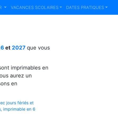
ER
VACANCES SCOLAIRES
DATES PRATIQUES
26
et
2027
que vous
ont imprimables en
vous aurez un
sons en