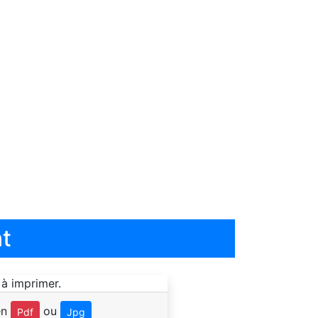
t
en
ou
Pdf
Jpg