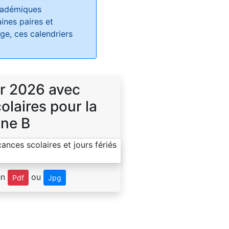
académiques
ines paires et
e, ces calendriers
r 2026 avec
laires pour la
ne B
en
ou
Pdf
Jpg