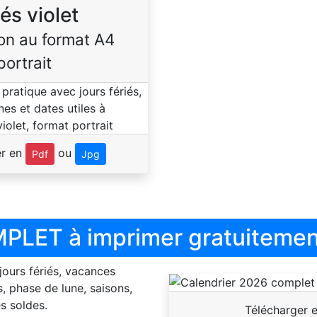
iés violet
on au format A4
portrait
er en
ou
Pdf
Jpg
PLET à imprimer gratuitemen
 jours fériés, vacances
, phase de lune, saisons,
s soldes.
Télécharger 