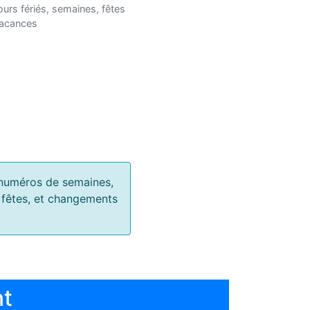
ours fériés, semaines, fêtes
vacances
s, numéros de semaines,
, fêtes, et changements
nt