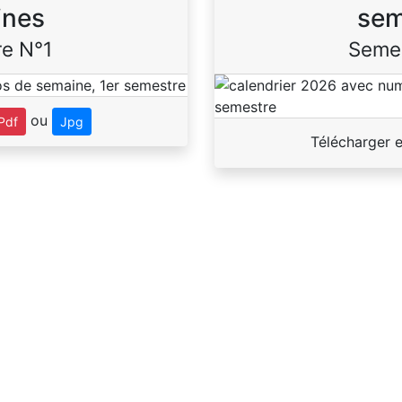
ines
sem
e N°1
Seme
ou
Pdf
Jpg
Télécharger 