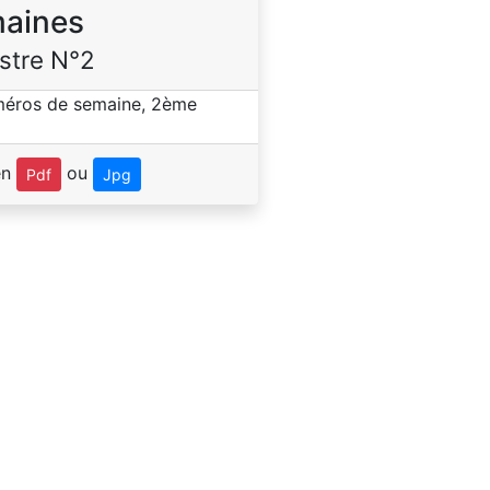
aines
stre N°2
en
ou
Pdf
Jpg