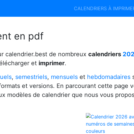
Calendrier 2026
Calendrier 2027
CALENDRIERS À IMPRIM
6
ent en pdf
ur calendrier.best de nombreux
calendriers
20
télécharger et
imprimer
.
uels
,
semestriels
,
mensuels
et
hebdomadaires
s
 formats et versions. En parcourant cette page 
x modèles de calendrier que nous vous propo