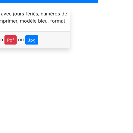
en
ou
Pdf
Jpg