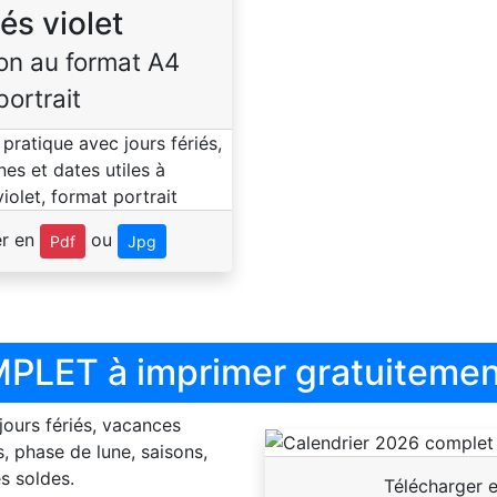
iés violet
on au format A4
portrait
er en
ou
Pdf
Jpg
PLET à imprimer gratuitemen
 jours fériés, vacances
, phase de lune, saisons,
s soldes.
Télécharger 