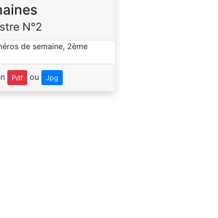
aines
stre N°2
en
ou
Pdf
Jpg