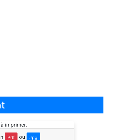
t
en
ou
Pdf
Jpg