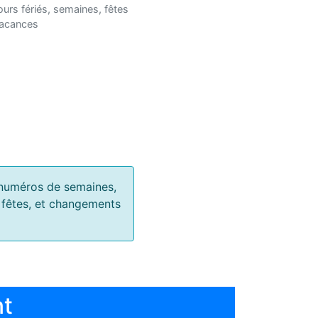
ours fériés, semaines, fêtes
vacances
s, numéros de semaines,
, fêtes, et changements
nt