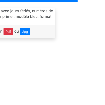
en
ou
Pdf
Jpg