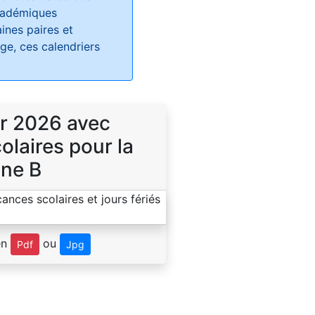
académiques
ines paires et
e, ces calendriers
r 2026 avec
laires pour la
ne B
en
ou
Pdf
Jpg