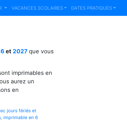
ER
VACANCES SCOLAIRES
DATES PRATIQUES
26
et
2027
que vous
ont imprimables en
vous aurez un
sons en