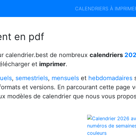
Calendrier 2026
Calendrier 2027
CALENDRIERS À IMPRIM
6
ent en pdf
ur calendrier.best de nombreux
calendriers
20
télécharger et
imprimer
.
uels
,
semestriels
,
mensuels
et
hebdomadaires
s
 formats et versions. En parcourant cette page 
x modèles de calendrier que nous vous propo