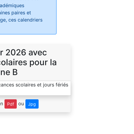
académiques
ines paires et
e, ces calendriers
r 2026 avec
laires pour la
ne B
en
ou
Pdf
Jpg