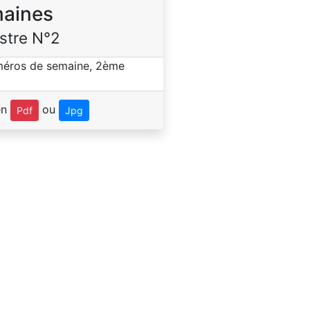
aines
stre N°2
en
ou
Pdf
Jpg