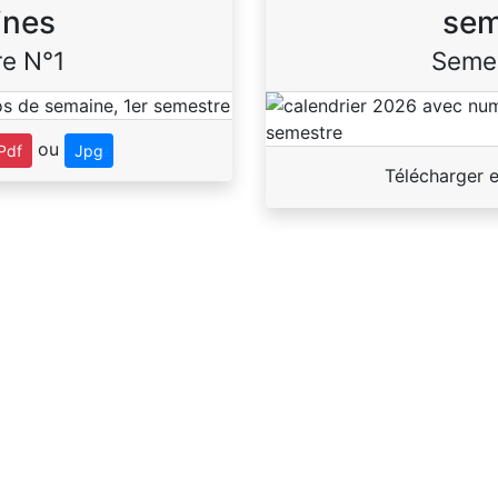
ines
sem
e N°1
Seme
ou
Pdf
Jpg
Télécharger 