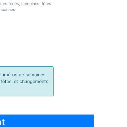
ours fériés, semaines, fêtes
vacances
s, numéros de semaines,
, fêtes, et changements
nt