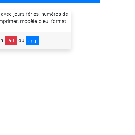
en
ou
Pdf
Jpg