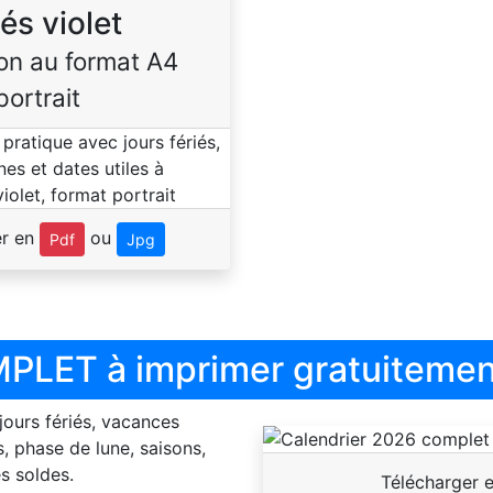
iés violet
on au format A4
portrait
er en
ou
Pdf
Jpg
PLET à imprimer gratuitemen
 jours fériés, vacances
, phase de lune, saisons,
s soldes.
Télécharger 