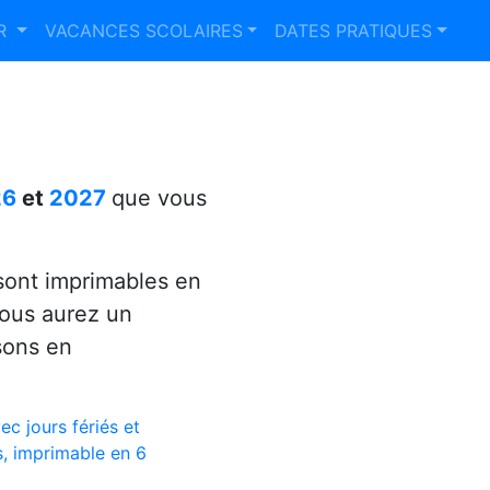
ER
VACANCES SCOLAIRES
DATES PRATIQUES
26
et
2027
que vous
ont imprimables en
vous aurez un
sons en