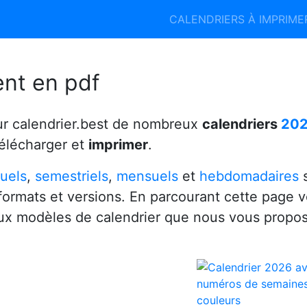
Calendrier 2026
Calendrier 2027
CALENDRIERS À IMPRIM
6
ent en pdf
ur calendrier.best de nombreux
calendriers
20
télécharger et
imprimer
.
uels
,
semestriels
,
mensuels
et
hebdomadaires
s
 formats et versions. En parcourant cette page 
x modèles de calendrier que nous vous propo