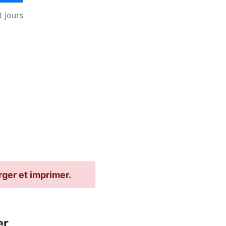
 jours
rger et imprimer.
er