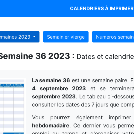
CALENDRIERS À IMPRIME
emaines 2023
Semainier vierge
Numéros semain
Semaine 36 2023 :
Dates et calendrie
La semaine 36
est une semaine paire. E
4 septembre 2023
et se termine
septembre 2023
. Le tableau ci-dessou
consulter les dates des 7 jours que com
Vous pourrez également imprime
hebdomadaire
. Ce dernier vous perme
emploi du temps et d'organiser votr