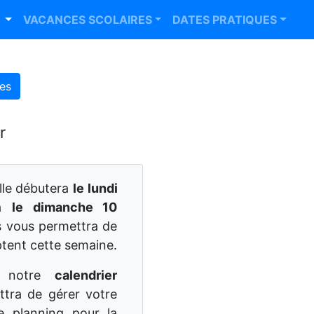
R
VACANCES SCOLAIRES
DATES PRATIQUES
es
r
lle débutera
le lundi
ra
le dimanche 10
s vous permettra de
ptent cette semaine.
r notre
calendrier
ttra de gérer votre
e planning pour la