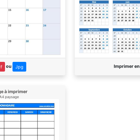
ou
Imprimer e
f
Jpg
ge à imprimer
, A4 paysage